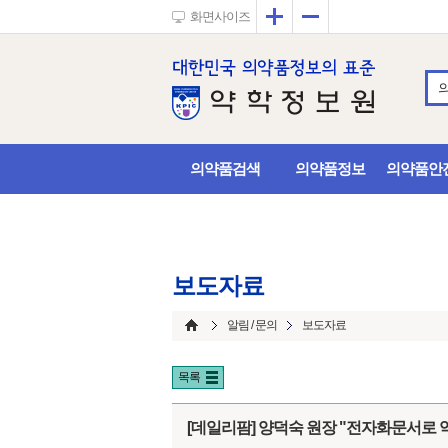
확대
축소
화면사이즈
의약품검색
의약품정보
의약품안
보도자료
알림 / 문의
보도자료
목록
[데일리팜] 양덕숙 원장 "전자화문서로 