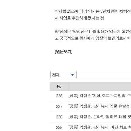
약사법 29조에 따라 약사는 3년치 종이 처방
지 사업을 추진하게 됐다는 것.
양 원장은 "약정원은 IT를 활용해 약국에 실
고 궁극적으로 환자에게 양질의 보건의료서비스
[원문보기]
전체
No
[공통] 약정원 '여성 호르몬-피임법'
338
[공통] 약정원, 팜리뷰서 약물 유발성
337
[공통] 약정원, 온라인 팜리뷰 12월 
336
[공통] 약정원, 팜리뷰서 ‘비만 치료 
335