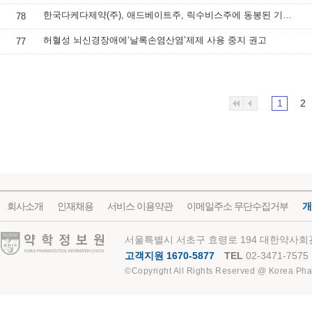
한국다케다제약(주), 애드베이트주, 릭수비스주에 동봉된 기구 교체 안내
78
허혈성 뇌신경장애에‘날록손염산염’제제 사용 중지 권고
77
1
2
회사소개
인재채용
서비스 이용약관
이메일주소 무단수집거부
개
약학정보원
서울특별시 서초구 효령로 194 대한약사회관
고객지원 1670-5877
TEL
02-3471-7575
©Copyright All Rights Reserved @ Korea Pha