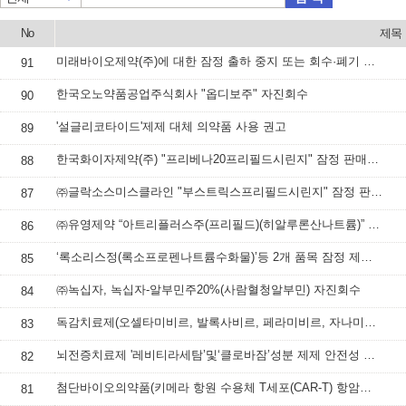
No
제목
미래바이오제약(주)에 대한 잠정 출하 중지 또는 회수·폐기 등 명령하고, 속보 배포
91
한국오노약품공업주식회사 "옵디보주" 자진회수
90
'설글리코타이드'제제 대체 의약품 사용 권고
89
한국화이자제약(주) "프리베나20프리필드시린지" 잠정 판매사용중지 조치
88
㈜글락소스미스클라인 "부스트릭스프리필드시린지" 잠정 판매·사용 중지 조치
87
㈜유영제약 “아트리플러스주(프리필드)(히알루론산나트륨)” 잠정 판매·사용 중지
86
‘록소리스정(록소프로펜나트륨수화물)’등 2개 품목 잠정 제조·판매·사용 중지
85
㈜녹십자, 녹십자-알부민주20%(사람혈청알부민) 자진회수
84
독감치료제(오셀타미비르, 발록사비르, 페라미비르, 자나미비르 성분 제제) 처방‧투여 시 주의사항
83
뇌전증치료제 '레비티라세탐’및‘클로바잠’성분 제제 안전성 정보
82
첨단바이오의약품(키메라 항원 수용체 T세포(CAR-T) 항암제) 안전성 정보
81