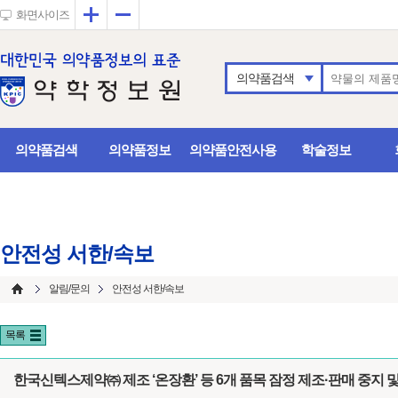
확대
축소
화면사이즈
의약품검색
의약품검색
의약품정보
의약품안전사용
학술정보
안전성 서한/속보
알림/문의
안전성 서한/속보
목록
한국신텍스제약㈜ 제조 ‘온장환’ 등 6개 품목 잠정 제조·판매 중지 