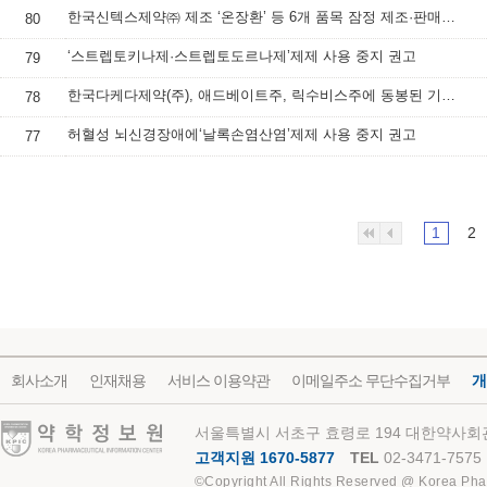
한국신텍스제약㈜ 제조 ‘온장환’ 등 6개 품목 잠정 제조·판매 중지 및 회수 조치
80
‘스트렙토키나제·스트렙토도르나제’제제 사용 중지 권고
79
한국다케다제약(주), 애드베이트주, 릭수비스주에 동봉된 기구 교체 안내
78
허혈성 뇌신경장애에‘날록손염산염’제제 사용 중지 권고
77
1
2
회사소개
인재채용
서비스 이용약관
이메일주소 무단수집거부
개
약학정보원
서울특별시 서초구 효령로 194 대한약사회관
고객지원 1670-5877
TEL
02-3471-7575
©Copyright All Rights Reserved @ Korea Pha