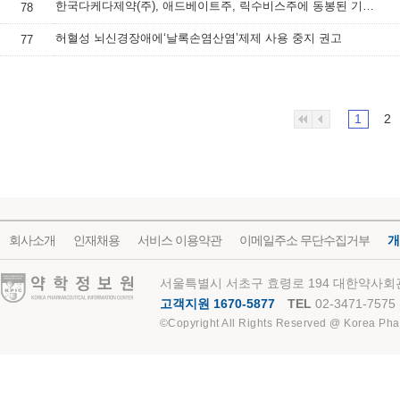
한국다케다제약(주), 애드베이트주, 릭수비스주에 동봉된 기구 교체 안내
78
허혈성 뇌신경장애에‘날록손염산염’제제 사용 중지 권고
77
1
2
회사소개
인재채용
서비스 이용약관
이메일주소 무단수집거부
개
약학정보원
서울특별시 서초구 효령로 194 대한약사회관
고객지원 1670-5877
TEL
02-3471-7575
©Copyright All Rights Reserved @ Korea Pha