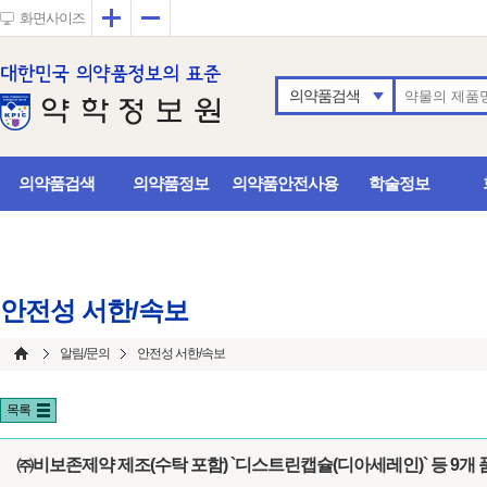
확대
축소
화면사이즈
의약품검색
의약품검색
의약품정보
의약품안전사용
학술정보
안전성 서한/속보
알림/문의
안전성 서한/속보
목록
㈜비보존제약 제조(수탁 포함) `디스트린캡슐(디아세레인)` 등 9개 