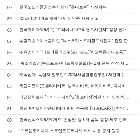
한국오노약품공업주식회사 "옵디보주" 자진회수
90
'설글리코타이드'제제 대체 의약품 사용 권고
89
한국화이자제약(주) "프리베나20프리필드시린지" 잠정 판매사용중지 조치
88
㈜글락소스미스클라인 "부스트릭스프리필드시린지" 잠정 판매·사용 중지 조치
87
㈜유영제약 “아트리플러스주(프리필드)(히알루론산나트륨)” 잠정 판매·사용 중지
86
‘록소리스정(록소프로펜나트륨수화물)’등 2개 품목 잠정 제조·판매·사용 중지
85
㈜녹십자, 녹십자-알부민주20%(사람혈청알부민) 자진회수
84
독감치료제(오셀타미비르, 발록사비르, 페라미비르, 자나미비르 성분 제제) 처방‧투여 시 주의사항
83
뇌전증치료제 '레비티라세탐’및‘클로바잠’성분 제제 안전성 정보
82
첨단바이오의약품(키메라 항원 수용체 T세포(CAR-T) 항암제) 안전성 정보
81
한국신텍스제약㈜ 제조 ‘온장환’ 등 6개 품목 잠정 제조·판매 중지 및 회수 조치
80
‘스트렙토키나제·스트렙토도르나제’제제 사용 중지 권고
79