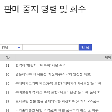
판매 중지 명령 및 회수
검 색
전체
No
제목
한약재 ‘빈랑자’, ‘대복피’ 사용 주의
61
광동제약㈜ ‘베니톨정’ 자진회수(식약처 안전성 속보)
60
㈜메디카코리아 제조(수탁 포함) “메디카레바시드정”등 18개 품목 잠정 제조·판매·사용 중(식약처 안전성 속보)
59
㈜비보존제약 제조(수탁 포함) '데코라펜정' 등 13개 품목 회수·폐기 등 조치(식약처 안전성 속보)
58
로사르탄 성분 함유 완제의약품 자진회수 (98개사 295품목 전체 또는 일부 제조번호) (식약처 안전성 속보)
57
국가출하승인 위반 의약품)에 대한 품목허가 취소 및 회수·폐기 조치(식약처 안전성 속보)
56