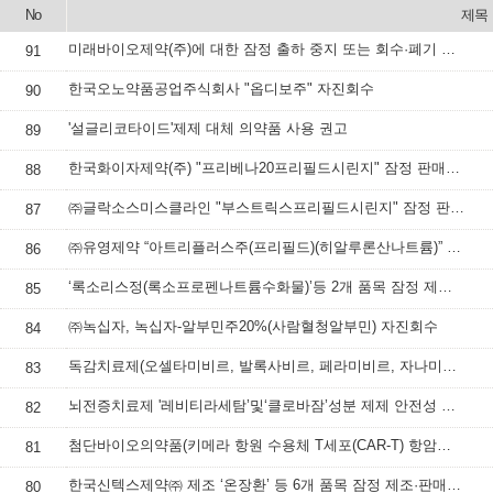
No
제목
미래바이오제약(주)에 대한 잠정 출하 중지 또는 회수·폐기 등 명령하고, 속보 배포
91
한국오노약품공업주식회사 "옵디보주" 자진회수
90
'설글리코타이드'제제 대체 의약품 사용 권고
89
한국화이자제약(주) "프리베나20프리필드시린지" 잠정 판매사용중지 조치
88
㈜글락소스미스클라인 "부스트릭스프리필드시린지" 잠정 판매·사용 중지 조치
87
㈜유영제약 “아트리플러스주(프리필드)(히알루론산나트륨)” 잠정 판매·사용 중지
86
‘록소리스정(록소프로펜나트륨수화물)’등 2개 품목 잠정 제조·판매·사용 중지
85
㈜녹십자, 녹십자-알부민주20%(사람혈청알부민) 자진회수
84
독감치료제(오셀타미비르, 발록사비르, 페라미비르, 자나미비르 성분 제제) 처방‧투여 시 주의사항
83
뇌전증치료제 '레비티라세탐’및‘클로바잠’성분 제제 안전성 정보
82
첨단바이오의약품(키메라 항원 수용체 T세포(CAR-T) 항암제) 안전성 정보
81
한국신텍스제약㈜ 제조 ‘온장환’ 등 6개 품목 잠정 제조·판매 중지 및 회수 조치
80