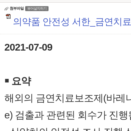
첨부파일
뷰어설치하기
의약품 안전성 서한_금연치료보
2021-07-09
￭
요약
해외의 금연치료보조제(바레니클린) 중
e) 검출과 관련된 회수가 진행