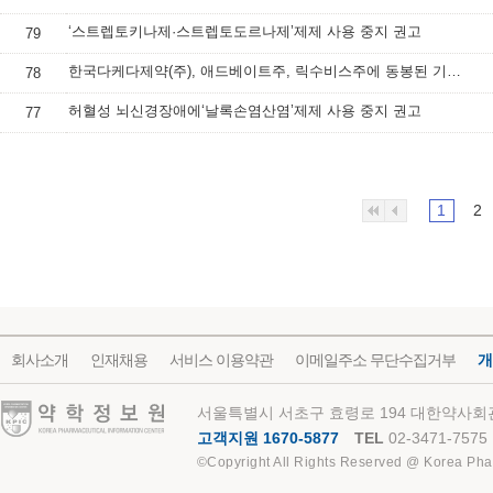
‘스트렙토키나제·스트렙토도르나제’제제 사용 중지 권고
79
한국다케다제약(주), 애드베이트주, 릭수비스주에 동봉된 기구 교체 안내
78
허혈성 뇌신경장애에‘날록손염산염’제제 사용 중지 권고
77
1
2
회사소개
인재채용
서비스 이용약관
이메일주소 무단수집거부
개
약학정보원
서울특별시 서초구 효령로 194 대한약사회관
고객지원 1670-5877
TEL
02-3471-7575
©Copyright All Rights Reserved @ Korea Pha