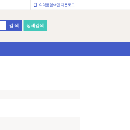
의약품검색앱 다운로드
검 색
상세검색