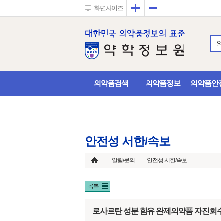
확대
축소
화면사이즈
의약품검색
의약품정보
의약품안
안전성 서한/속보
알림/문의
안전성 서한/속보
목록
로사르탄 성분 함유 완제의약품 자진회수 (