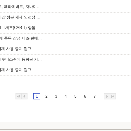
독감치료제(오셀타미비르, 발록사비르, 페라미비르, 자나미비르 성분 제제) 처방‧투여 시 주의사항
뇌전증치료제 '레비티라세탐’및‘클로바잠’성분 제제 안전성 정보
첨단바이오의약품(키메라 항원 수용체 T세포(CAR-T) 항암제) 안전성 정보
한국신텍스제약㈜ 제조 ‘온장환’ 등 6개 품목 잠정 제조·판매 중지 및 회수 조치
제 사용 중지 권고
한국다케다제약(주), 애드베이트주, 릭수비스주에 동봉된 기구 교체 안내
제 사용 중지 권고
1
2
3
4
5
6
7