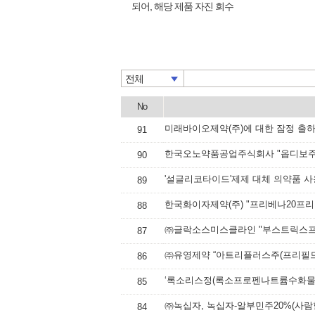
되어, 해당 제품 자진 회수
전체
No
91
한국오노약품공업주식회사 "옵디보주
90
'설글리코타이드'제제 대체 의약품 사
89
88
87
86
85
㈜녹십자, 녹십자-알부민주20%(사
84