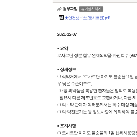
첨부파일
뷰어설치하기
★안전성 속보(로사르탄).pdf
2021-12-07
￭
요약
로사르탄 성분 함유 완제의약품 자진회수 (98개
￭
상세정보
❍ 식약처에서 `로사르탄 아지도 불순물` 1일
우 낮은 수준이므로,
- 해당 의약품을 복용한 환자들은 임의로 복용을
- 필요시 다른 제조번호로 교환하거나, 다른 
❍ 의ㆍ약 관계자 여러분께서는 회수 대상 제품
❍ 의·약전문가는 동 정보사항에 유의하여 불순
￭
조치사항
❍ 로사르탄 아지도 불순물의 1일 섭취허용량은 