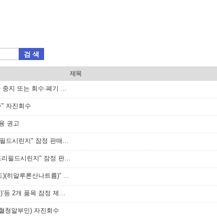
검 색
제목
미래바이오제약(주)에 대한 잠정 출하 중지 또는 회수·폐기 등 명령하고, 속보 배포
" 자진회수
용 권고
한국화이자제약(주) "프리베나20프리필드시린지" 잠정 판매사용중지 조치
㈜글락소스미스클라인 "부스트릭스프리필드시린지" 잠정 판매·사용 중지 조치
㈜유영제약 “아트리플러스주(프리필드)(히알루론산나트륨)” 잠정 판매·사용 중지
‘록소리스정(록소프로펜나트륨수화물)’등 2개 품목 잠정 제조·판매·사용 중지
람혈청알부민) 자진회수