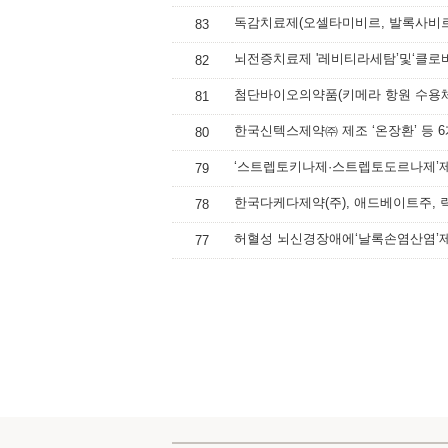
83
82
81
80
‘스트렙토키나제·스트렙토도르나제’제
79
78
허혈성 뇌신경장애에‘날록손염산염’제
77