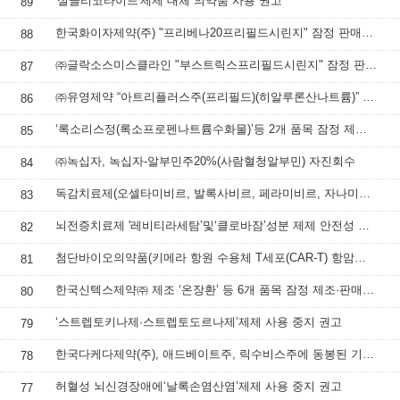
'설글리코타이드'제제 대체 의약품 사용 권고
89
한국화이자제약(주) "프리베나20프리필드시린지" 잠정 판매사용중지 조치
88
㈜글락소스미스클라인 "부스트릭스프리필드시린지" 잠정 판매·사용 중지 조치
87
㈜유영제약 “아트리플러스주(프리필드)(히알루론산나트륨)” 잠정 판매·사용 중지
86
‘록소리스정(록소프로펜나트륨수화물)’등 2개 품목 잠정 제조·판매·사용 중지
85
㈜녹십자, 녹십자-알부민주20%(사람혈청알부민) 자진회수
84
독감치료제(오셀타미비르, 발록사비르, 페라미비르, 자나미비르 성분 제제) 처방‧투여 시 주의사항
83
뇌전증치료제 '레비티라세탐’및‘클로바잠’성분 제제 안전성 정보
82
첨단바이오의약품(키메라 항원 수용체 T세포(CAR-T) 항암제) 안전성 정보
81
한국신텍스제약㈜ 제조 ‘온장환’ 등 6개 품목 잠정 제조·판매 중지 및 회수 조치
80
‘스트렙토키나제·스트렙토도르나제’제제 사용 중지 권고
79
한국다케다제약(주), 애드베이트주, 릭수비스주에 동봉된 기구 교체 안내
78
허혈성 뇌신경장애에‘날록손염산염’제제 사용 중지 권고
77