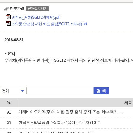
첨부파일
뷰어설치하기
안전성_서한(SGLT2억제제).pdf
의약품 안전성 서한 배포 알림(SGLT2 저해제).pdf
2018-08-31
￭
요약
우리처(의약품안전평가과)는 SGLT2 저해제 국외 안전성 정보에 따라 붙임과
검 색
전체
No
제목
미래바이오제약(주)에 대한 잠정 출하 중지 또는 회수·폐기 등 명령하고, 속보 배포
91
한국오노약품공업주식회사 "옵디보주" 자진회수
90