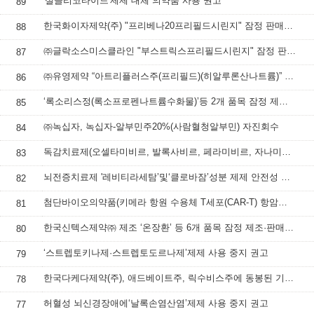
'설글리코타이드'제제 대체 의약품 사용 권고
89
한국화이자제약(주) "프리베나20프리필드시린지" 잠정 판매사용중지 조치
88
㈜글락소스미스클라인 "부스트릭스프리필드시린지" 잠정 판매·사용 중지 조치
87
㈜유영제약 “아트리플러스주(프리필드)(히알루론산나트륨)” 잠정 판매·사용 중지
86
‘록소리스정(록소프로펜나트륨수화물)’등 2개 품목 잠정 제조·판매·사용 중지
85
㈜녹십자, 녹십자-알부민주20%(사람혈청알부민) 자진회수
84
독감치료제(오셀타미비르, 발록사비르, 페라미비르, 자나미비르 성분 제제) 처방‧투여 시 주의사항
83
뇌전증치료제 '레비티라세탐’및‘클로바잠’성분 제제 안전성 정보
82
첨단바이오의약품(키메라 항원 수용체 T세포(CAR-T) 항암제) 안전성 정보
81
한국신텍스제약㈜ 제조 ‘온장환’ 등 6개 품목 잠정 제조·판매 중지 및 회수 조치
80
‘스트렙토키나제·스트렙토도르나제’제제 사용 중지 권고
79
한국다케다제약(주), 애드베이트주, 릭수비스주에 동봉된 기구 교체 안내
78
허혈성 뇌신경장애에‘날록손염산염’제제 사용 중지 권고
77