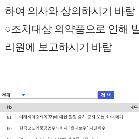
하여 의사와 상의하시기 바람
○조치대상 의약품으로 인해 
리원에 보고하시기 바람
검 색
전체
No
제목
미래바이오제약(주)에 대한 잠정 출하 중지 또는 회수·폐기 등 명령하고, 속보 배포
91
한국오노약품공업주식회사 "옵디보주" 자진회수
90