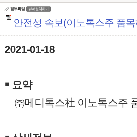
첨부파일
뷰어설치하기
안전성 속보(이노톡스주 품목허
2021-01-18
￭
요약
㈜메디톡스社 이노톡스주 품목