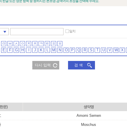
한글 또는 영문 항목 중 원하시는 본초명 검색어의 초성을 선택해 주세요.
일치
ㅁ
ㅂ
ㅅ
ㅇ
ㅈ
ㅊ
ㅋ
ㅌ
ㅍ
ㅎ
E
F
G
H
I
J
K
L
M
N
O
P
Q
R
S
T
U
V
W
X
다시 입력
검 색
한문)
생약명
仁
Amomi Semen
香
Moschus