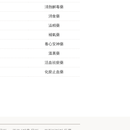
淸熱解毒藥
消食藥
澁精藥
補氣藥
養心安神藥
溫裏藥
活血祛瘀藥
化瘀止血藥