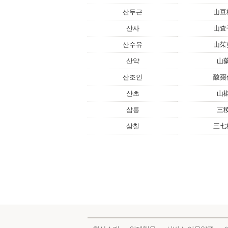
산두근
山豆
산사
山査
산수유
山茱
산약
山
산조인
酸棗
산초
山
삼릉
三
삼칠
三七