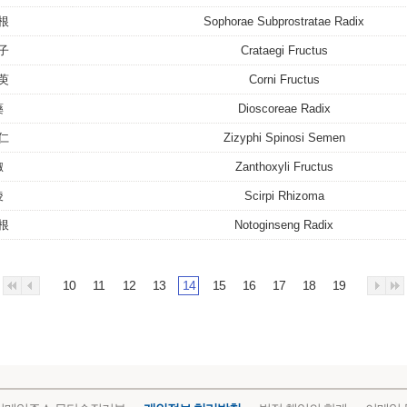
根
Sophorae Subprostratae Radix
子
Crataegi Fructus
萸
Corni Fructus
藥
Dioscoreae Radix
仁
Zizyphi Spinosi Semen
椒
Zanthoxyli Fructus
稜
Scirpi Rhizoma
根
Notoginseng Radix
10
11
12
13
14
15
16
17
18
19