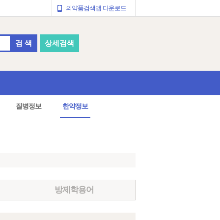
의약품검색앱 다운로드
검 색
상세검색
질병정보
한약정보
방제학용어