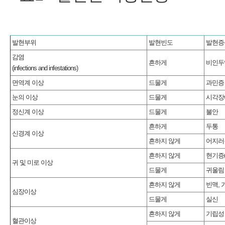
발현부위
발현빈도
발현증
감염
흔하게
비인두
(infections and infestations)
면역계 이상
드물게
과민증
눈의 이상
드물게
시각장
정신계 이상
드물게
불안
흔하게
두통
신경계 이상
흔하지 않게
어지러움
흔하지 않게
현기증(ve
귀 및 미로 이상
드물게
귀울림
흔하지 않게
빈맥,
심장이상
드물게
실신
흔하지 않게
기립성
혈관이상