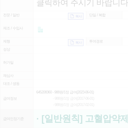
클릭하여 주시기 바랍니다
전문 / 일반
단일 / 복합
복사
제조 / 수입사
제형
투여경로
복사
성상
허가일
재심사
대조 / 생동
645208360
- 988원/1정 급여(2023-06-01)
급여정보
- 988원/1정 급여(2017-06-01)
- 988원/1정 급여(2017-02-01)
· [일반원칙] 고혈압약
급여인정기준