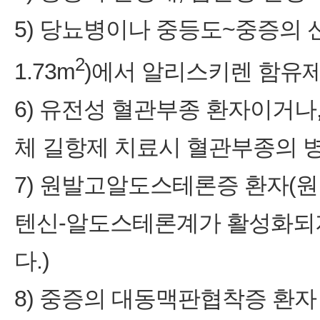
5) 당뇨병이나 중등도~중증의 신
2
1.73m
)에서 알리스키렌 함유
6) 유전성 혈관부종 환자이거나,
체 길항제 치료시 혈관부종의 
7) 원발고알도스테론증 환자(
텐신-알도스테론계가 활성화되지
다.)
8) 중증의 대동맥판협착증 환자