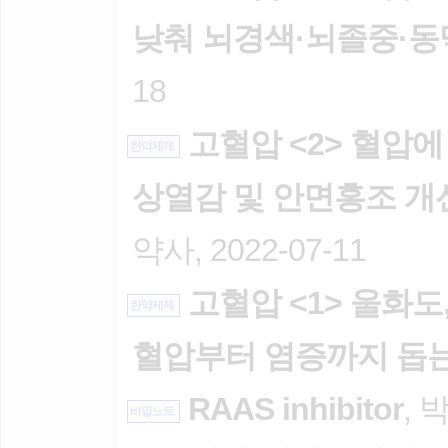
낮춰 뇌경색·뇌졸중·동
18
고혈압 <2> 혈압에
한약제제
상열감 및 안면홍조 개
약사, 2022-07-11
고혈압 <1> 울화도,
한약제제
혈압부터 염증까지 돕
RAAS inhibitor
, 
비밀노트