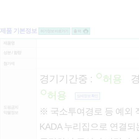
제품 기본정보
허가정보 바로가기
출 력
제품명
성분 / 함량
첨가제
경기기간중 :
허용
경
허용
상세정보 확인
도핑금지
※ 국소투여경로 등 예외 
약물정보
KADA 누리집으로 연결