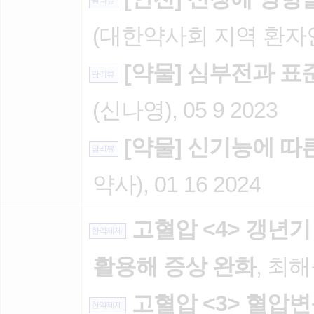
팜리뷰
(대한약사회 지역 환자안전센
[약물] 심부전과 표
팜리뷰
(신나영), 05 9 2023
[약물] 신기능에 따
팜리뷰
약사), 01 16 2024
고혈압 <4> 갱년
한약제제
활용해 증상 완화
, 최해
고혈압 <3> 혈압변
한약제제