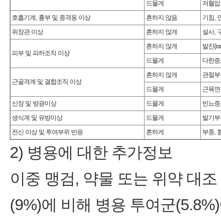
드물게
저혈압
호흡기계, 흉부 및 종격동 이상
흔하지 않음
기침, 
위장관 이상
흔하지 않게
설사, 
흔하지 않게
발진(ra
피부 및 피하조직 이상
드물게
다한증, 
흔하지 않게
관절부종
근골격계 및 결합조직 이상
드물게
근육연
신장 및 방광이상
드물게
빈뇨증
생식계 및 유방이상
드물게
발기부
전신 이상 및 투여부위 반응
흔하게
부종, 
2) 병용에 대한 추가정보
이중 맹검, 약물 또는 위약 대
(9%)에 비해 병용 투여군(5.