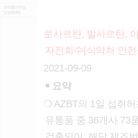
의약품안전성
정보(DUR)
로사르탄, 발사르탄,
자진회수(식약처 안전
2021-09-09
￭
요약
❍ AZBT의 1일 섭취
유통품 중 36개사 73
검출되어, 해당 제조번