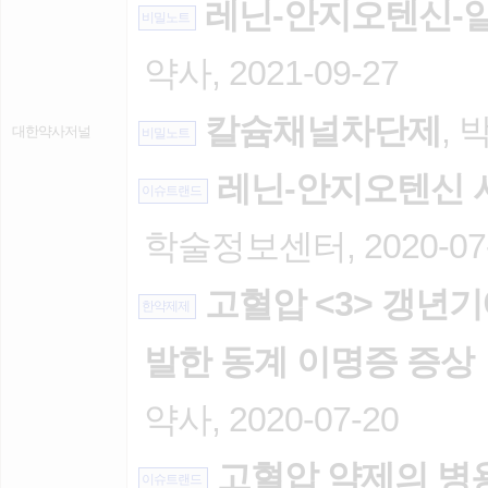
레닌-안지오텐신-알
비밀노트
약사, 2021-09-27
칼슘채널차단제
, 
대한약사저널
비밀노트
레닌-안지오텐신 시
이슈트랜드
학술정보센터, 2020-07
고혈압 <3> 갱년기
한약제제
발한 동계 이명증 증상
약사, 2020-07-20
고혈압 약제의 병
이슈트랜드