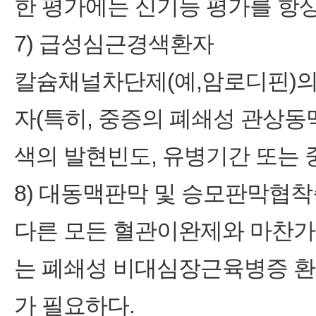
한 평가에는 신기능 평가를 항상
7) 급성심근경색환자
칼슘채널차단제(예,암로디핀)의
자(특히, 중증의 폐쇄성 관상
색의 발현빈도, 유병기간 또는 
8) 대동맥판막 및 승모판막협
다른 모든 혈관이완제와 마찬가
는 폐쇄성 비대심장근육병증 환
가 필요하다.