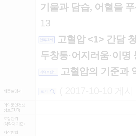
기울과 담습, 어혈을 
13
고혈압 <1> 간담 
한약제제
두창통·어지러움·이명 
고혈압의 기준과 
이슈트랜드
( 2017-10-10 게시 
제품설명서
보 기
의약품안전성
정보(DUR)
포장단위
(식약처 기준)
저장방법