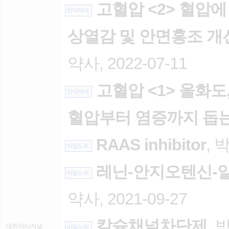
고혈압 <2> 혈압에
한약제제
상열감 및 안면홍조 개
약사, 2022-07-11
고혈압 <1> 울화도,
한약제제
혈압부터 염증까지 돕
RAAS inhibitor
, 
비밀노트
레닌-안지오텐신-알
비밀노트
약사, 2021-09-27
칼슘채널차단제
, 
대한약사저널
비밀노트