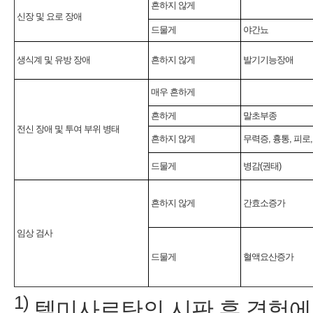
흔하지 않게
신장 및 요로 장애
드물게
야간뇨
생식계 및 유방 장애
흔하지 않게
발기기능장애
매우 흔하게
흔하게
말초부종
전신 장애 및 투여 부위 병태
흔하지 않게
무력증, 흉통, 피로
드물게
병감(권태)
흔하지 않게
간효소증가
임상 검사
드물게
혈액요산증가
1)
텔미사르탄의 시판 후 경험에