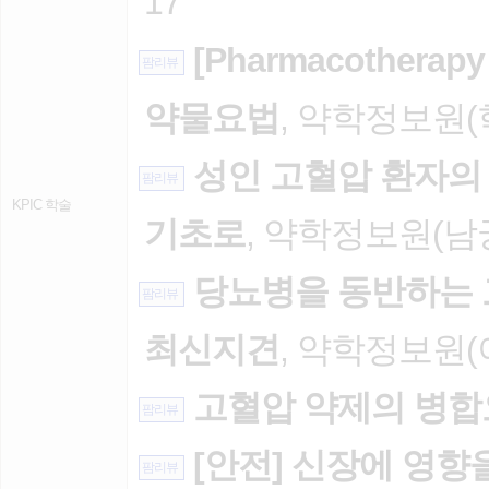
17
[Pharmacothera
팜리뷰
약물요법
, 약학정보원(학
성인 고혈압 환자의 치
팜리뷰
KPIC 학술
기초로
, 약학정보원(남궁형
당뇨병을 동반하는
팜리뷰
최신지견
, 약학정보원(이
고혈압 약제의 병
팜리뷰
[안전] 신장에 영향
팜리뷰