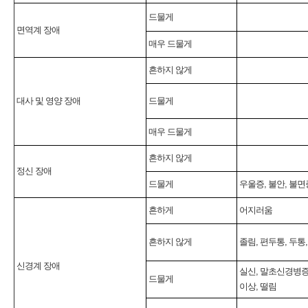
드물게
면역계 장애
매우 드물게
흔하지 않게
대사 및 영양 장애
드물게
매우 드물게
흔하지 않게
정신 장애
드물게
우울증, 불안, 불면
흔하게
어지러움
흔하지 않게
졸림, 편두통, 두통
신경계 장애
실신, 말초신경병증
드물게
이상, 떨림