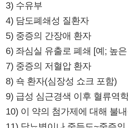
3) 수유부
4) 담도폐쇄성 질환자
5) 중증의 간장애 환자
6) 좌심실 유출로 폐쇄 [예; 높은 
7) 중증의 저혈압 환자
8) 쇽 환자(심장성 쇼크 포함)
9) 급성 심근경색 이후 혈류역
10) 이 약의 첨가제에 대해 불
11) 당뇨병이나 중등도~중증의 