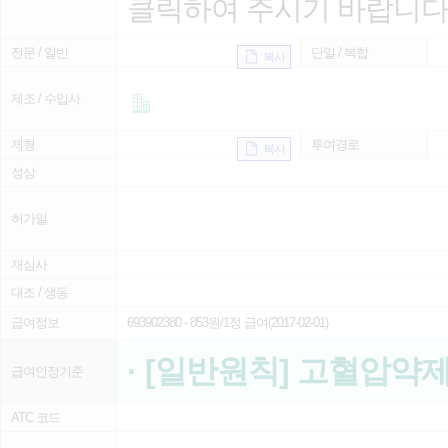
클릭하여 주시기 바랍니다
전문 / 일반
단일 / 복합
복사
제조 / 수입사
제형
투여경로
복사
성상
허가일
재심사
대조 / 생동
급여정보
693902380
- 853원/1정 급여(2017-02-01)
· [일반원칙] 고혈압약
급여인정기준
ATC 코드