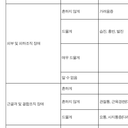
흔하지 않게
가려움증
드물게
습진, 홍반, 발진
피부 및 피하조직 장애
매우 드물게
알 수 없음
흔하게
흔하지 않게
관절통, 근육경련(다
근골격 및 결합조직 장애
드물게
요통, 사지통증(다