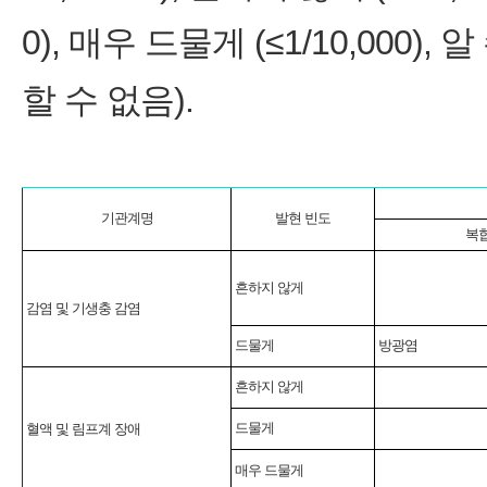
0), 매우 드물게 (≤1/10,000
할 수 없음).
기관계명
발현 빈도
복
흔하지 않게
감염 및 기생충 감염
드물게
방광염
흔하지 않게
드물게
혈액 및 림프계 장애
매우 드물게