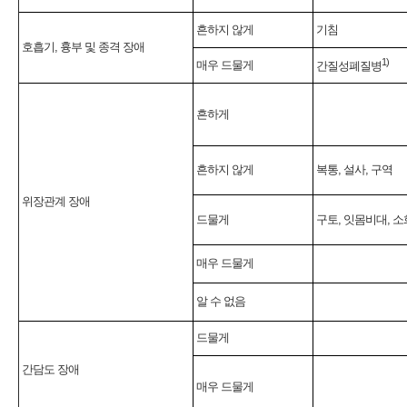
흔하지 않게
기침
호흡기, 흉부 및 종격 장애
1)
매우 드물게
간질성폐질병
흔하게
흔하지 않게
복통, 설사, 구역
위장관계 장애
드물게
구토, 잇몸비대, 
매우 드물게
알 수 없음
드물게
간담도 장애
매우 드물게