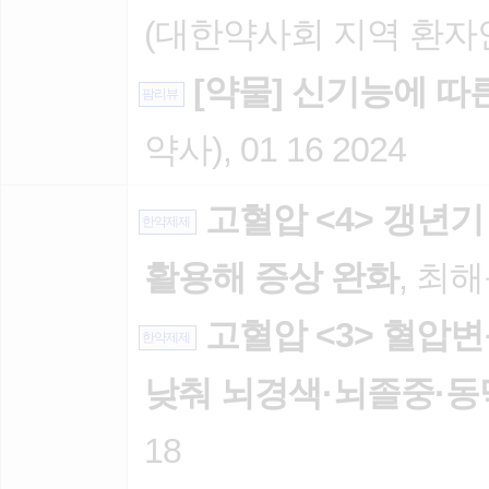
(대한약사회 지역 환자안전센
[약물] 신기능에 따
팜리뷰
약사), 01 16 2024
고혈압 <4> 갱년
한약제제
활용해 증상 완화
, 최해
고혈압 <3> 혈압변
한약제제
낮춰 뇌경색·뇌졸중·동
18