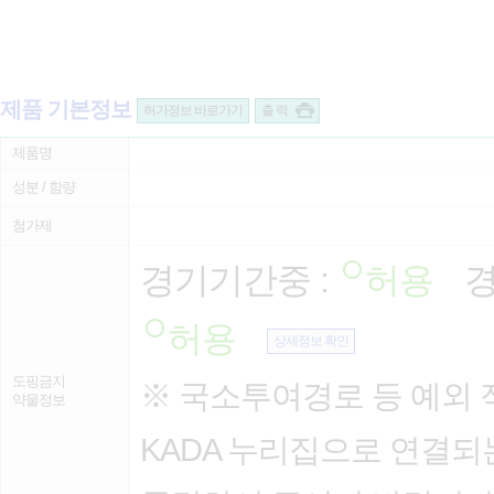
제품 기본정보
허가정보 바로가기
출 력
제품명
성분 / 함량
첨가제
경기기간중 :
허용
경
허용
상세정보 확인
도핑금지
※ 국소투여경로 등 예외 
약물정보
KADA 누리집으로 연결