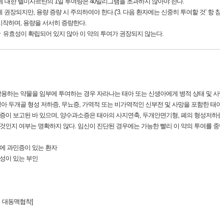
자에 대한 텔미사르탄의 1일 투여량은 40밀리그램을 초과하지 않아야 한다.
권장되지만, 용량 증량 시 주의하여야 한다.(‘3. 다음 환자에는 신중히 투여할 것’ 항 
시작하며, 용량을 서서히 증량한다.
전성ㆍ유효성이 확립되어 있지 않아 이 약의 투여가 권장되지 않는다.
하는 약물을 임부에 투여하는 경우 자라나는 태아 또는 신생아에게 병적 상태 및 사망을 
생아 두개골 형성 저하증, 무뇨증, 가역적 또는 비가역적인 신부전 및 사망을 포함한 태
이 보고된 바 있으며, 양수과소증은 태아의 사지연축, 두개안면기형, 폐의 형성저하증과
 것인지 여부는 명확하지 않다. 임신이 진단된 경우에는 가능한 빨리 이 약의 투여를 중
체에 과민증이 있는 환자
가능성이 있는 부인
)의 대동맥협착]