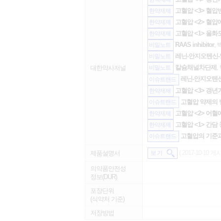
고혈압 <3> 혈압
한약제제
고혈압 <2> 혈압
한약제제
고혈압 <1> 울화
한약제제
RAAS inhibitor
, 
비밀노트
레닌-안지오텐신-
비밀노트
칼슘채널차단제
,
대한약사저널
비밀노트
레닌-안지오텐신 
이슈트랜드
고혈압 <3> 갱년
한약제제
고혈압 약제의
이슈트랜드
고혈압 <2> 어혈
한약제제
고혈압 <1> 간담
한약제제
고혈압의 기준
이슈트랜드
( 2017-10-10 게시
제품설명서
보 기
의약품안전성
정보(DUR)
포장단위
(식약처 기준)
저장방법