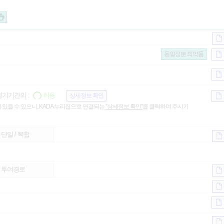
동일성분 의약품
기기간외 :
허용
상세정보 확인
 있을 수 있으니, KADA 누리집으로 연결되는
"상세정보 확인"
을 클릭하여 주시기
단일 / 복합
투여경로