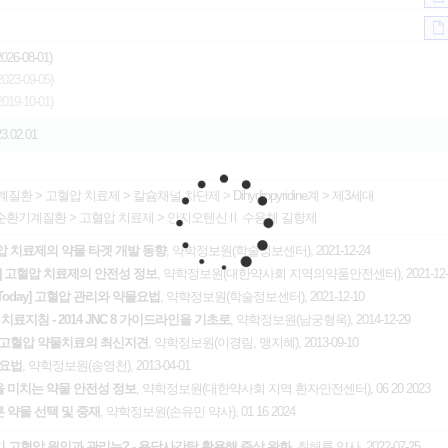
26-08-01)
23-09-05)
19-10-01)
23.02.01
계질환
>
고혈압 치료제
>
칼슘채널 차단제
>
Dihydropyridine계 > 제3세대
순환기계질환
>
고혈압 치료제
>
안지오텐신Ⅱ 수용체 길항제
 고혈압 치료제의 약물 타겟 개발 동향
, 약학정보원(학술정보센터), 2021-12-24
eport] 고혈압 치료제의 안전성 정보
, 약학정보원(대한약사회 지역의약품안전센터), 2021-12-
py Today] 고혈압 관리와 약물요법
, 약학정보원(학술정보센터), 2021-12-10
료지침 - 2014 JNC 8 가이드라인을 기초로
, 약학정보원(남궁형욱), 2014-12-29
 고혈압 약물치료의 최신지견
, 약학정보원(이경림, 맹지혜), 2013-09-10
합요법
, 약학정보원(송영천), 2013-04-01
을 미치는 약물 안전성 정보
, 약학정보원(대한약사회 지역 환자안전센터), 06 20 2023
른 약물 선택 및 중재
, 약학정보원(손유민 약사), 01 16 2024
기 고혈압 원인과 관리는? - 용담사간탕 활용해 증상 완화
, 최해륭 약사, 2022-07-25