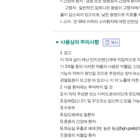
○ 간장애 환자 : 경증 또는 중등증의 간장애 환
ㆍ 고령자 : 일반적인 암로디핀 용법이 고령자에게 
율이 감소되어 있으므로, 낮은 용량으로 치료를 
○ 소아 : 만 18세 이하의 소아환자에 대한 안
사용상의 주의사항
복사
1. 경고
이 약과 같이 레닌-안지오텐신계에 직접적으로 작용
기 3개월 중의 이러한 약물의 사용은 저혈압, 신
기능의 저하가 원인일 것으로 추정되는 양수과소증
관열림증이 보고된 바 있으나, 이 약 노출에 의한
2. 다음 환자에는 투여하지 말 것
1) 이 약의 주성분 또는 디히드로피리딘계 유도
2) 임부(임신 2기 및 3기) 또는 임신하고 있을 
3) 수유부
4) 담도폐쇄성 질환자
5) 중증의 간장애 환자
6) 좌심실 유출로 폐쇄 [예; 높은 등급(high grade
7) 중증의 저혈압 환자