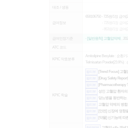
대조 / 생동
658106750
- 725원/1정 급여(20
급여정보
- 725원/1정 급여(20
- 853원/1정 급여(20
급여인정기준
· [일반원칙] 고혈압약제
, 20
ATC 코드
Amlodipine Besylate :
순환기
KPIC 약효분류
Telmisartan Powder(23.9%) :
[Trend Focus]
팜리뷰
[Drug Safety R
팜리뷰
[Pharmacothera
팜리뷰
성인 고혈압 환자의 치
팜리뷰
KPIC 학술
당뇨병을 동반하는
팜리뷰
고혈압 약제의 병
팜리뷰
[안전] 신장에 영향
팜리뷰
[약물] 신기능에 따
팜리뷰
고혈압 <4> 갱년
한약제제