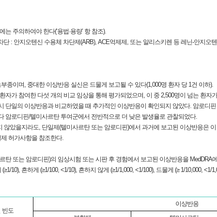
 주의하여야 한다(‘용법·용량’ 항 참조).
차단 : 안지오텐신 수용체 차단제(ARB), ACE억제제, 또는 알리스키렌 등 레닌-안지오
이며, 중대한 이상반응 실신은 드물게 보고될 수 있다(1,000명 환자 당 1건 이하).
의 환자가 참여한 다섯 개의 비교 임상을 통해 평가되었으며, 이 중 2,500명이 넘는 
 단일의 이상반응과 비교하였을 때 추가적인 이상반응이 확인되지 않았다. 암로디핀
 암로디핀/텔미사르탄 투여군에서 전반적으로 더 낮은 발생율로 관찰되었다.
지 않았을지라도, 단일제(텔미사르탄 또는 암로디핀)에서 과거에 보고된 이상반응은 이
일제 허가사항을 참조한다.
탄 또는 암로디핀)의 임상시험 또는 시판 후 경험에서 보고된 이상반응을 MedDRA에
게 (≥1/100, <1/10), 흔하지 않게 (≥1/1,000, <1/100), 드물게 (≥ 1/10,000, <1/1
이상반응
 빈도