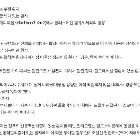
 심부전 환자
 문제가 있는 환자
여과율 <60mL/min/1.73m2)에서 알리스키렌 함유제제와의 병용
레닌-안지오텐신계를 저해하는 혈압강하제는 효과가 없으므로 이 약의 사용은 권장되지
후성 심근병증 환자
협착증 환자나 폐쇄성 비후성 심근병증 환자의 경우, 특히 주의해야 한다.
은 거의 대부분 담즙으로 배설된다. 따라서 담즙 정체, 담도폐쇄성 질환이 있는 환자
며 AUC 수치가 더 높게 나타났다(권장 용량은 아직 확립되지 않음). 따라서 경증 
과하지 않아야 한다.
환 환자
여시보다 더 자주 나타났다. 위장관 출혈이 임상시험에서 드물게 관찰된 바 있으며 대
때는 주의하여야 한다.
하는 경우의 신동맥협착증이 있는 환자를 레닌-안지오텐신-알도스테론계에 영향을 미
 신동맥협착증이 있는 환자에게 이 약을 투여할 경우 안지오텐신 전환효소(ACE) 저해