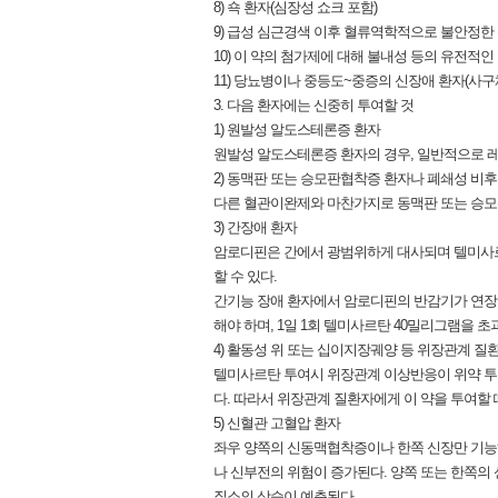
8) 쇽 환자(심장성 쇼크 포함)
9) 급성 심근경색 이후 혈류역학적으로 불안정한
10) 이 약의 첨가제에 대해 불내성 등의 유전적인
11) 당뇨병이나 중등도~중증의 신장애 환자(사구체
3. 다음 환자에는 신중히 투여할 것
1) 원발성 알도스테론증 환자
원발성 알도스테론증 환자의 경우, 일반적으로 
2) 동맥판 또는 승모판협착증 환자나 폐쇄성 비
다른 혈관이완제와 마찬가지로 동맥판 또는 승모판
3) 간장애 환자
암로디핀은 간에서 광범위하게 대사되며 텔미사르탄
할 수 있다.
간기능 장애 환자에서 암로디핀의 반감기가 연장되
해야 하며, 1일 1회 텔미사르탄 40밀리그램을 초
4) 활동성 위 또는 십이지장궤양 등 위장관계 질
텔미사르탄 투여시 위장관계 이상반응이 위약 투
다. 따라서 위장관계 질환자에게 이 약을 투여할 
5) 신혈관 고혈압 환자
좌우 양쪽의 신동맥협착증이나 한쪽 신장만 기능
나 신부전의 위험이 증가된다. 양쪽 또는 한쪽의
질소의 상승이 예측된다.