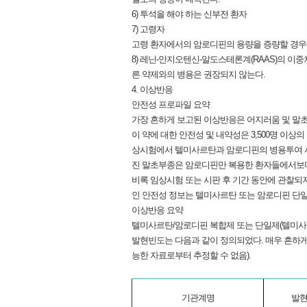
6) 투석을 해야 하는 신부전 환자
7) 고령자
고령 환자에서의 암로디핀의 용량을 증량할 경우에는
8) 레닌-안지오텐신-알도스테론계(RAAS)의 이중
른 약제와의 병용은 권장되지 않는다.
4. 이상반응
안전성 프로파일 요약
가장 흔하게 보고된 이상반응은 어지러움 및 말초부종
이 약에 대한 안전성 및 내약성은 3,500명 이상
상시험에서 텔미사르탄과 암로디핀의 병용투여 시
진 말초부종은 암로디핀만 복용한 환자들에서보다
비록 임상시험 또는 시판 후 기간 동안에 관찰되
인 안전성 정보는 텔미사르탄 또는 암로디핀 단
이상반응 요약
텔미사르탄/암로디핀 복합제 또는 단일제(텔미사르
발현빈도는 다음과 같이 정의되었다. 매우 흔하게 (≥1/10), 흔하
능한 자료로부터 추정할 수 없음).
기관계명
발현