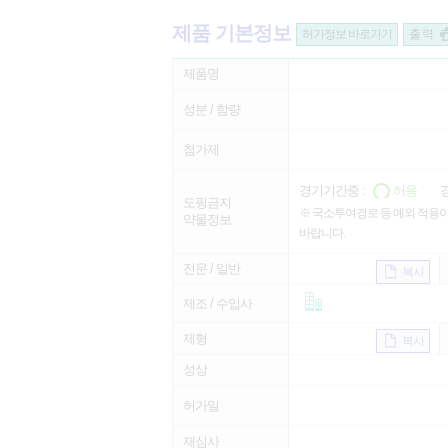
제품 기본정보
허가정보 바로가기
출 력
제품명
성분 / 함량
첨가제
경기기간중 :
허용
경
도핑금지
※ 국소투여경로 등 예외 적용이
약물정보
바랍니다.
전문 / 일반
복사
제조 / 수입사
제형
복사
성상
허가일
재심사