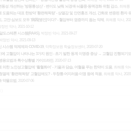
변동성 개선하는 '방풍통성산' - 변이도 낮춰 뇌경색·뇌졸중·동맥경화 위험 감소
, 최해륭 약
에 도움되는 대표 한방약 '황련해독탕' - 상열감 및 안면홍조 개선, 간화로 변증된 환자 
도, 고얀 심보도 모두 '病因(병인)'이다? - 혈압부터 염증까지 돕는 약제
, 최해륭 약사, 2022
박정빈 약사, 2021-10-12
알도스테론 시스템(RAAS)
, 박정빈 약사, 2021-09-27
 박정빈 약사, 2021-09-13
시스템 억제제와 COVID-19
, 약학정보원 학술정보센터, 2020-07-20
기에 고혈압이 나타나는 3가지 원인 - 초기 발한 동계 이명증 증상 → 고혈압 진행되기
 병용요법과 특수상황별 가이드라인
, 2020-07-13
에 의한 노인성고혈압에 ‘활혈화어’ - 기울과 담습, 어혈을 푸는 한약이 도움
, 최해륭 약사, 
 청열제 ‘황련해독탕’ 고혈압에도? - 두창통·어지러움·이명 등에 적용
, 최해륭 약사, 2020-
과 약물요법
, 2020-07-06
 )