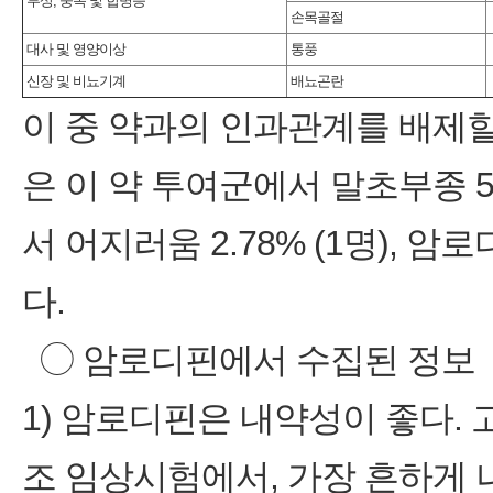
부상, 중독 및 합병증
손목골절
대사 및 영양이상
통풍
신장 및 비뇨기계
배뇨곤란
이 중 약과의 인과관계를 배제
은 이 약 투여군에서 말초부종 5
서 어지러움 2.78% (1명), 암
다.
◯ 암로디핀에서 수집된 정보
1) 암로디핀은 내약성이 좋다.
조 임상시험에서, 가장 흔하게 