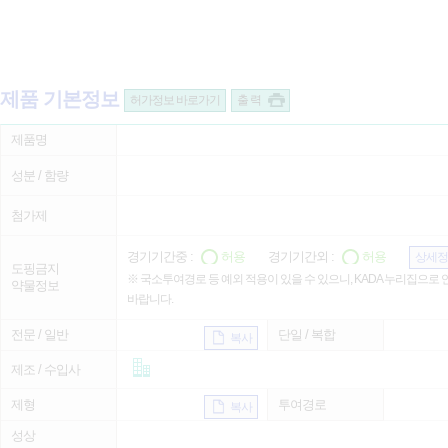
제품 기본정보
허가정보 바로가기
출 력
제품명
성분 / 함량
첨가제
경기기간중 :
허용
경기기간외 :
허용
상세정
도핑금지
※ 국소투여경로 등 예외 적용이 있을 수 있으니, KADA 누리집으로
약물정보
바랍니다.
전문 / 일반
단일 / 복합
복사
제조 / 수입사
제형
투여경로
복사
성상