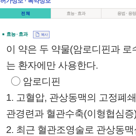
허가정보 ∙ 복약정보
전 체
효능 · 효과
용법 · 용
효능 · 효과
복사
이 약은 두 약물(암로디핀과 
는 환자에만 사용한다.
◯ 암로디핀
1. 고혈압, 관상동맥의 고정폐
관경련과 혈관수축(이형협심증
2. 최근 혈관조영술로 관상동