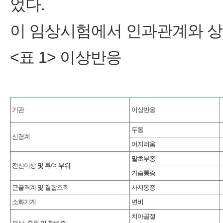
었다.
이 임상시험에서 인과관계와 상
<표 1> 이상반응
기관
이상반응
두통
신경계
어지러움
말초부종
전신이상 및 투여 부위
가슴통증
근골격계 및 결합조직
사지통증
소화기계
변비
치아골절