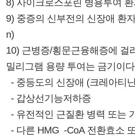
8) 사이크로스포린 병용투여 
9) 중증의 신부전의 신장애 환자 (crea
n)
10) 근병증/횡문근융해증에 걸
밀리그램 용량 투여는 금기이다.
‑ 중등도의 신장애 (크레아티닌 청소
‑ 갑상선기능저하증
‑ 유전적인 근질환 병력 또는 
‑ 다른 HMG ‑CoA 전환효소