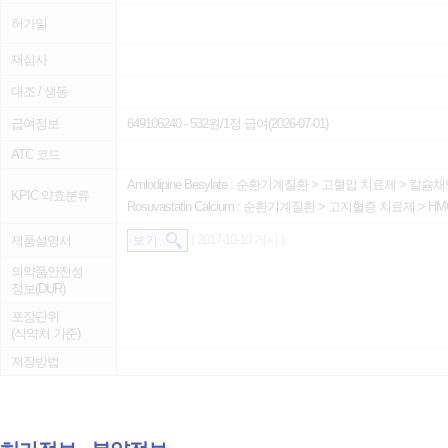
허가일
재심사
대조 / 생동
급여정보
649106240
- 532원/1정 급여(2026-07-01)
ATC 코드
Amlodipine Besylate :
순환기계질환
>
고혈압 치료제
>
칼슘채
KPIC 약효분류
Rosuvastatin Calcium :
순환기계질환
>
고지혈증 치료제
>
HM
( 2017-10-10 게시 )
제품설명서
보 기
의약품안전성
정보(DUR)
포장단위
(식약처 기준)
저장방법