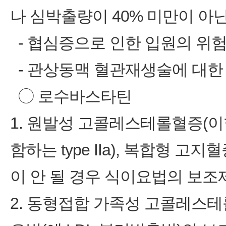
나 심박출량이 40% 미만이 아
‑ 협심증으로 인한 입원의 위
‑ 관상동맥 혈관재생술에 대한
◯ 로수바스타틴
1. 원발성 고콜레스테롤혈증(
함하는 type IIa), 복합형 고지혈
이 안 될 경우 식이요법의 보조
2. 동형접합 가족성 고콜레스