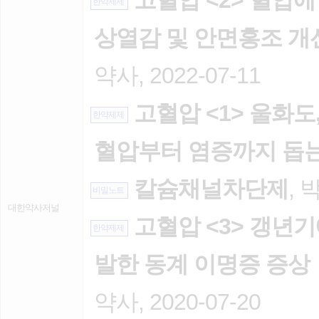
고혈압 <2> 혈압에
한약제제
상열감 및 안면홍조 개
약사, 2022-07-11
고혈압 <1> 울화도,
한약제제
혈압부터 염증까지 돕
칼슘채널차단제
, 
비밀노트
대한약사저널
고혈압 <3> 갱년기
한약제제
발한 동계 이명증 증상
약사, 2020-07-20