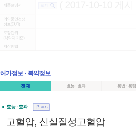
( 2017-10-10 게시 
제품설명서
보 기
의약품안전성
정보(DUR)
포장단위
(식약처 기준)
저장방법
허가정보 ∙ 복약정보
전 체
효능 · 효과
용법 · 용
효능 · 효과
복사
고혈압, 신실질성고혈압