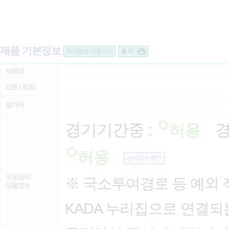
제품 기본정보
허가정보 바로가기
출 력
제품명
성분 / 함량
첨가제
경기기간중 :
허용
경
허용
상세정보 확인
도핑금지
※ 국소투여경로 등 예외 
약물정보
KADA 누리집으로 연결