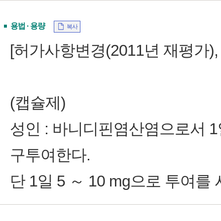
용법 · 용량
복사
[허가사항변경(2011년 재평가), 의
(캡슐제)
성인 : 바니디핀염산염으로서 1일 
구투여한다.
단 1일 5 ～ 10 mg으로 투여