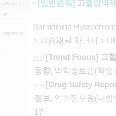
· [일반원칙] 고혈압약
급여인정기준
ATC 코드
Barnidipine Hydrochlori
KPIC 약효분류
>
칼슘채널 차단제
>
Di
[Trend Focus]
팜리뷰
동향
, 약학정보원(학술정보
[Drug Safety R
팜리뷰
정보
, 약학정보원(대한약
17