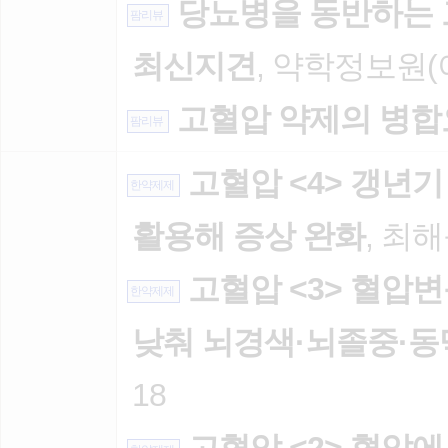
당뇨병을 동반하는
팜리뷰
최신지견
, 약학정보원(이
고혈압 약제의 병
팜리뷰
고혈압 <4> 갱년
한약제제
활용해 증상 완화
, 최해
고혈압 <3> 혈압변
한약제제
낮춰 뇌경색·뇌졸중·동
18