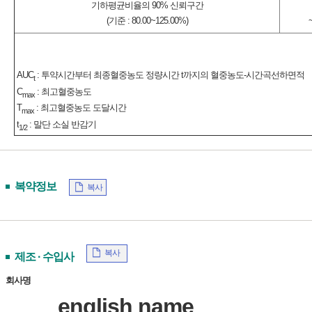
기하평균비율의 90% 신뢰구간
(기준 : 80.00~125.00%)
AUC
: 투약시간부터 최종혈중농도 정량시간 t까지의 혈중농도-시간곡선하면적
t
C
: 최고혈중농도
max
T
: 최고혈중농도 도달시간
max
t
: 말단 소실 반감기
1/2
복약정보
복사
복사
제조 · 수입사
회사명
english name