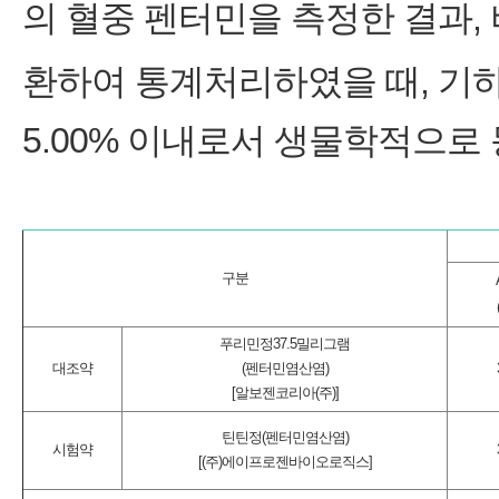
의 혈중 펜터민을 측정한 결과,
환하여 통계처리하였을 때, 기하평
5.00% 이내로서 생물학적으로
구분
푸리민정37.5밀리그램
대조약
(펜터민염산염)
[알보젠코리아(주)]
틴틴정(펜터민염산염)
시험약
[(주)에이프로젠바이오로직스]