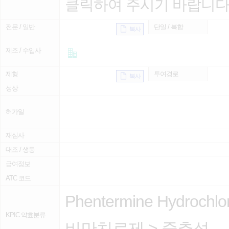
클릭하여 주시기 바랍니다
전문 / 일반
단일 / 복합
복사
제조 / 수입사
제형
투여경로
복사
성상
허가일
재심사
대조 / 생동
급여정보
ATC 코드
Phentermine Hydrochlor
KPIC 약효분류
비만치료제
>
중추성