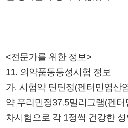
<전문가를 위한 정보>
11. 의약품동등성시험 정보
가. 시험약 틴틴정(펜터민염산
약 푸리민정37.5밀리그램(펜터민
차시험으로 각 1정씩 건강한 성