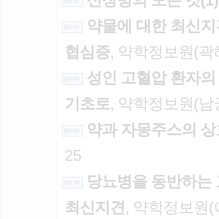
신장병의 모든 것(1)
팜리뷰
약물에 대한 최신지견 
팜리뷰
협심증
, 약학정보원(곽혜선
성인 고혈압 환자의 치
팜리뷰
기초로
, 약학정보원(남궁형
약과 자몽주스의 
팜리뷰
25
당뇨병을 동반하는
팜리뷰
최신지견
, 약학정보원(이