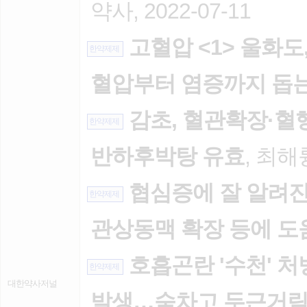
약사, 2022-07-11
고혈압 <1> 울화도,
한약제제
혈압부터 염증까지 돕
감초, 혈관확장·혈
한약제제
반하후박탕 유효
, 최해륭
협심증에 잘 알려진 
한약제제
관상동맥 확장 등에 도
호흡곤란 '수천' 처
한약제제
대한약사저널
발생…숨차고 두근거림