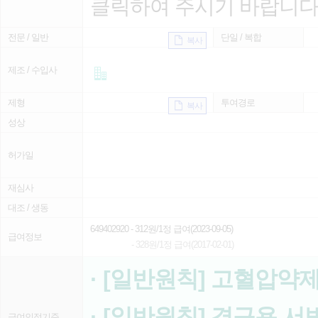
클릭하여 주시기 바랍니다
전문 / 일반
단일 / 복합
복사
제조 / 수입사
제형
투여경로
복사
성상
허가일
재심사
대조 / 생동
649402920
- 312원/1정 급여(2023-09-05)
급여정보
- 328원/1정 급여(2017-02-01)
· [일반원칙] 고혈압약
· [일반원칙] 경구용 서
급여인정기준