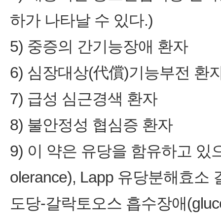
하가 나타날 수 있다.)
5) 중증의 간기능장애 환자
6) 심장대상(代償)기능부전 환
7) 급성 심근경색 환자
8) 불안정성 협심증 환자
9) 이 약은 유당을 함유하고 있으므
olerance), Lapp 유당분해효소 결핍
도당-갈락토오스 흡수장애(glucose-g