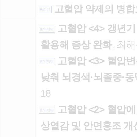
고혈압 약제의 병
팜리뷰
고혈압 <4> 갱년
한약제제
활용해 증상 완화
, 최해
고혈압 <3> 혈압변
한약제제
낮춰 뇌경색·뇌졸중·동
18
고혈압 <2> 혈압에
한약제제
상열감 및 안면홍조 개