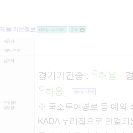
제품 기본정보
허가정보 바로가기
출 력
제품명
성분 / 함량
첨가제
경기기간중 :
허용
경
허용
상세정보 확인
도핑금지
※ 국소투여경로 등 예외 
약물정보
KADA 누리집으로 연결