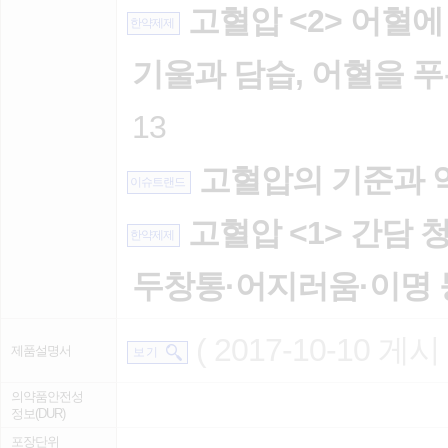
고혈압 <2> 어혈에
한약제제
기울과 담습, 어혈을 
13
고혈압의 기준과 
이슈트랜드
고혈압 <1> 간담 
한약제제
두창통·어지러움·이명 
( 2017-10-10 게시 
제품설명서
보 기
의약품안전성
정보(DUR)
포장단위