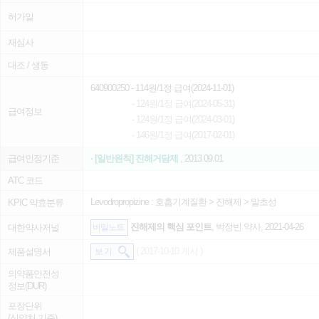
허가일
재심사
대조 / 생동
640900250
- 114원/1정 급여(2024-11-01)
- 124원/1정 급여(2024-05-31)
급여정보
- 124원/1정 급여(2024-03-01)
- 146원/1정 급여(2017-02-01)
급여인정기준
· [일반원칙] 진해거담제
, 2013.09.01
ATC 코드
Levodropropizine :
호흡기계질환
>
진해제
>
말초성
KPIC 약효분류
진해제의 핵심 포인트
, 박정빈 약사, 2021-04-26
대한약사저널
비밀노트
( 2017-10-10 게시 )
제품설명서
보 기
의약품안전성
정보(DUR)
포장단위
(식약처 기준)