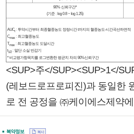
90% 신뢰구간*
(기준 : log 0.8 ~ log 1.25)
AUC
: 투약시간부터 최종혈중농도 정량시간 t까지의 혈중농도-시간곡선하면적
t
C
: 최고혈중농도
max
T
: 최고혈중농도 도달시간
max
t
: 말단 소실 반감기
1/2
* 비교평가항목치를 로그변환한 평균치 차의 90%신뢰구간
˂SUP>주˂/SUP>˂SUP>1˂
(레보드로프로피진)과 동일한 
로 전 공정을 ㈜케이에스제약에
복약정보
복사