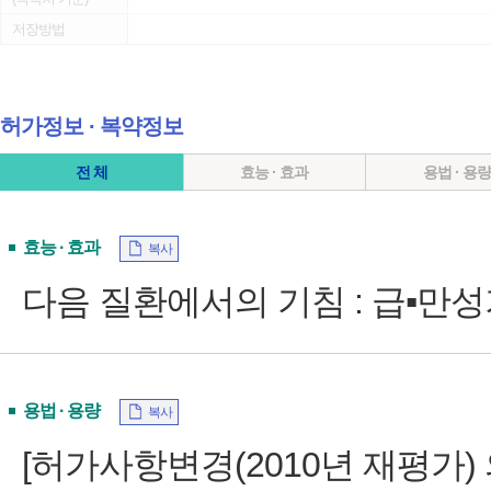
저장방법
허가정보 ∙ 복약정보
전 체
효능 · 효과
용법 · 용
효능 · 효과
복사
다음 질환에서의 기침 : 급▪만
용법 · 용량
복사
[허가사항변경(2010년 재평가) 의약