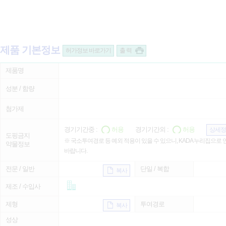
제품 기본정보
허가정보 바로가기
출 력
제품명
성분 / 함량
첨가제
경기기간중 :
허용
경기기간외 :
허용
상세정
도핑금지
※ 국소투여경로 등 예외 적용이 있을 수 있으니, KADA 누리집으로
약물정보
바랍니다.
전문 / 일반
단일 / 복합
복사
제조 / 수입사
제형
투여경로
복사
성상