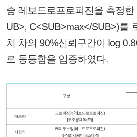
중 레보드로프로피진을 측정한 결과
UB>, C˂SUB>max˂/SUB
치 차의 90%신뢰구간이 log 0.
로 동등함을 입증하였다.
구분
드로피진정(레보드로프로피진)
대조약
[코오롱제약(주)]
케이투스정(레보드로프로피진)
시험약
[주식회사케이에스제약]