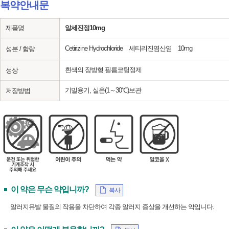
복약안내문
제품명
알세진정10mg
Cetirizine Hydrochloride 세티리진염산염 10mg
성분 / 함량
흰색의 장방형 필름코팅정제
성상
기밀용기, 실온(1～30℃)보관
저장방법
이 약은 무슨 약입니까?
복사
알러지유발 물질의 작용을 차단하여 각종 알러지 증상을 개선하는 약입니다.