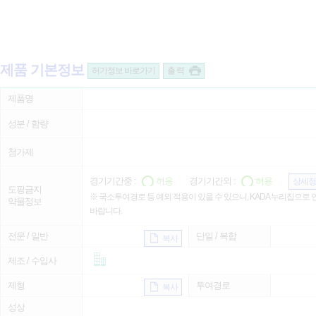
제품 기본정보
허가정보 바로가기
출 력
제품명
성분 / 함량
첨가제
경기기간중 :
허용
경기기간외 :
허용
상세정
도핑금지
※ 국소투여경로 등 예외 적용이 있을 수 있으니, KADA 누리집으로
약물정보
바랍니다.
전문 / 일반
단일 / 복합
복사
제조 / 수입사
제형
투여경로
복사
성상