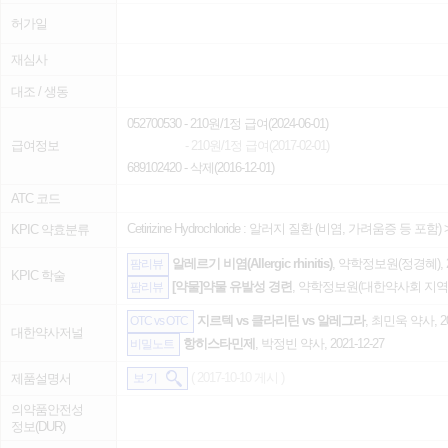
허가일
재심사
대조 / 생동
052700530
- 210원/1정 급여(2024-06-01)
급여정보
- 210원/1정 급여(2017-02-01)
689102420
- 삭제(2016-12-01)
ATC 코드
Cetirizine Hydrochloride :
알러지 질환 (비염, 가려움증 등 포함)
KPIC 약효분류
알레르기 비염(Allergic rhinitis)
, 약학정보원(정경혜), 20
팜리뷰
KPIC 학술
[약물]약물 유발성 경련
, 약학정보원(대한약사회 지역의약
팜리뷰
지르텍 vs 클라리틴 vs 알레그라
, 최민욱 약사, 20
OTC vs OTC
대한약사저널
항히스타민제
, 박정빈 약사, 2021-12-27
비밀노트
( 2017-10-10 게시 )
제품설명서
보 기
의약품안전성
정보(DUR)