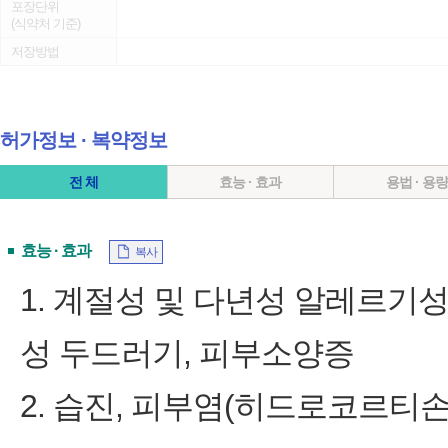
포장단위
(식약처 기준)
저장방법
허가정보 ∙ 복약정보
전 체
효능 · 효과
용법 · 용
효능 · 효과
복사
1. 계절성 및 다년성 알레르기성
성 두드러기, 피부소양증
2. 습진, 피부염(히드로코르티