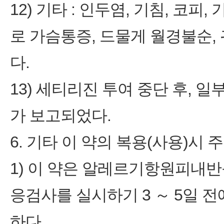
12) 기타 : 인두염, 기침, 코피
로 가슴통증, 드물게 월경불순, 
다.
13) 세티리진 투여 중단 후, 
가 보고되었다.
6. 기타 이 약의 복용(사용)시 
1) 이 약은 알레르기항원피내
응검사를 실시하기 3 ～ 5일 
하다.