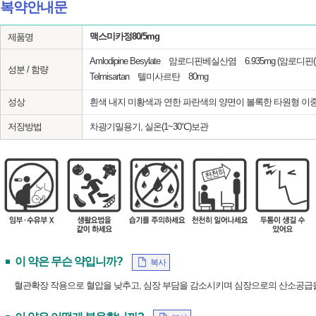
복약안내문
맥스미카정80/5mg
제품명
Amlodipine Besylate 암로디핀베실산염 6.935mg (암로디핀(
성분 / 함량
Telmisartan 텔미사르탄 80mg
성상
흰색 내지 미황색과 연한 파란색의 양면이 볼록한 타원형 이
저장방법
차광기밀용기, 실온(1~30℃)보관
이 약은 무슨 약입니까?
복사
혈관확장 작용으로 혈압을 낮추고, 심장 부담을 감소시키며 심장으로의 산소공급을