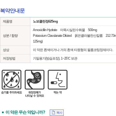
복약안내문
제품명
노보클란정625mg
Amoxicillin Hydrate 아목시실린수화물 500mg
성분 / 함량
Potassium Clavulanate Diluted 묽은클라불란산칼륨 212
125mg)
성상
이 약은 흰색이거나 거의 흰색 타원형의 필름코팅정제이다.
저장방법
기밀용기(방습포장), 1~25℃ 보관
이 약은 무슨 약입니까?
복사