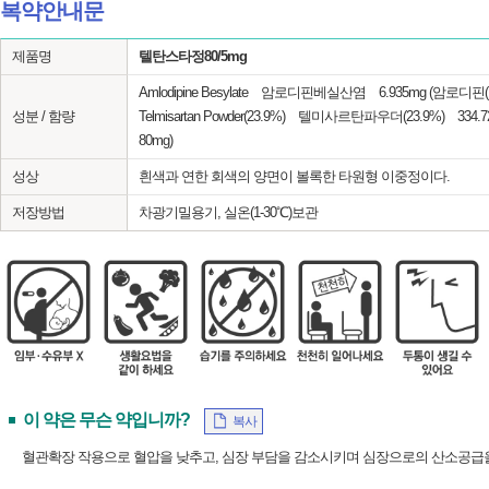
복약안내문
제품명
텔탄스타정80/5mg
Amlodipine Besylate 암로디핀베실산염 6.935mg (암로디핀(
성분 / 함량
Telmisartan Powder(23.9%) 텔미사르탄파우더(23.9%) 33
80mg)
성상
흰색과 연한 회색의 양면이 볼록한 타원형 이중정이다.
저장방법
차광기밀용기, 실온(1-30℃)보관
이 약은 무슨 약입니까?
복사
혈관확장 작용으로 혈압을 낮추고, 심장 부담을 감소시키며 심장으로의 산소공급을