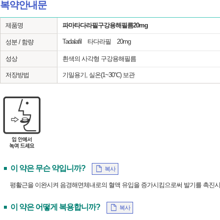
복약안내문
제품명
파마타다라필구강용해필름20mg
Tadalafil 타다라필 20mg
성분 / 함량
성상
흰색의 사각형 구강용해필름
저장방법
기밀용기, 실온(1~30℃) 보관
이 약은 무슨 약입니까?
복사
평활근을 이완시켜 음경해면체내로의 혈액 유입을 증가시킴으로써 발기를 촉진
이 약은 어떻게 복용합니까?
복사