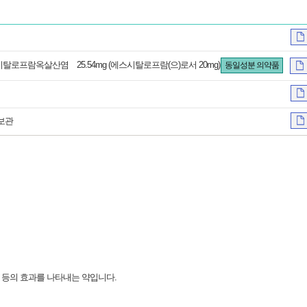
e 에스시탈로프람옥살산염 25.54mg (에스시탈로프람(으)로서 20mg)
동일성분 의약품
)보관
 등의 효과를 나타내는 약입니다.