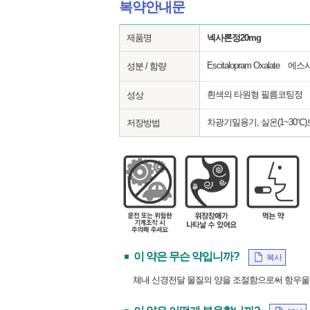
복약안내문
제품명
넥사론정20mg
Escitalopram Oxalat
성분 / 함량
흰색의 타원형 필름코팅정
성상
차광기밀용기, 실온(1~30℃
저장방법
이 약은 무슨 약입니까?
복사
체내 신경전달 물질의 양을 조절함으로써 항우울