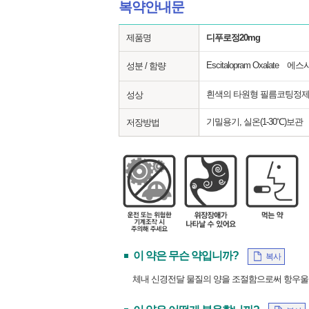
복약안내문
제품명
디푸로정20mg
Escitalopram Oxalat
성분 / 함량
흰색의 타원형 필름코팅정
성상
기밀용기, 실온(1-30℃)보관
저장방법
이 약은 무슨 약입니까?
복사
체내 신경전달 물질의 양을 조절함으로써 항우울