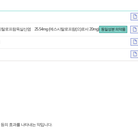
e 에스시탈로프람옥살산염 25.54mg (에스시탈로프람(으)로서 20mg)
동일성분 의약품
제
 등의 효과를 나타내는 약입니다.