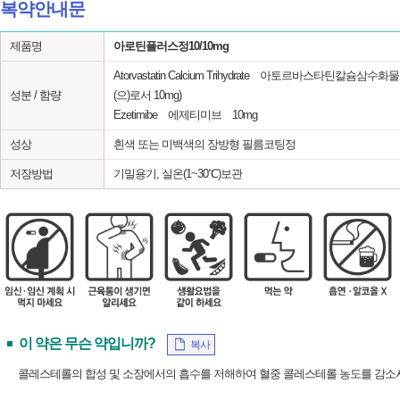
복약안내문
제품명
아로틴플러스정10/10mg
Atorvastatin Calcium Trihydrate 아토르바스타틴칼슘삼
성분 / 함량
(으)로서 10mg)
Ezetimibe 에제티미브 10mg
성상
흰색 또는 미백색의 장방형 필름코팅정
저장방법
기밀용기, 실온(1~30℃)보관
이 약은 무슨 약입니까?
복사
콜레스테롤의 합성 및 소장에서의 흡수를 저해하여 혈중 콜레스테롤 농도를 감소