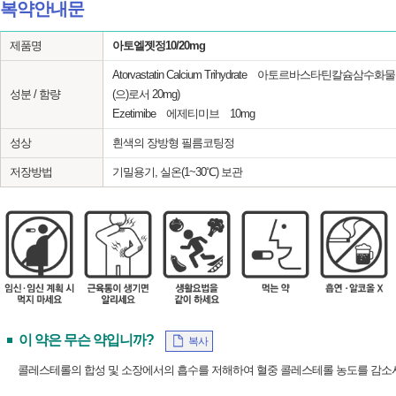
복약안내문
제품명
아토엘젯정10/20mg
Atorvastatin Calcium Trihydrate 아토르바스타틴칼슘삼
성분 / 함량
(으)로서 20mg)
Ezetimibe 에제티미브 10mg
성상
흰색의 장방형 필름코팅정
저장방법
기밀용기, 실온(1~30℃) 보관
이 약은 무슨 약입니까?
복사
콜레스테롤의 합성 및 소장에서의 흡수를 저해하여 혈중 콜레스테롤 농도를 감소