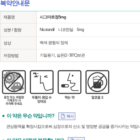
복약안내문
제품명
시그마트정5mg
Nicorandil 니코란딜 5mg
성분 / 함량
백색 원형의 정제
성상
기밀용기, 실온(1~30℃)보관
저장방법
이 약은 무슨 약입니까?
복사
관상동맥을 확장시킴으로써 심장으로의 산소 및 영양분 공급을 증가시키는 약입니