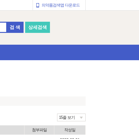
의약품검색앱 다운로드
검 색
상세검색
15줄 보기
첨부파일
작성일