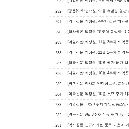
[데일리팜]약정원, 팜리뷰서 약물 유
293
[공통]약학정보원, 약물 유발성 혈관
292
[약국신문]약정원, 4주차 신규 허가
291
[약사공론]약정원 ‘고도화·정상화’ 
290
[데일리팜]약정원, 11월 3주차 의약
289
[약국신문]약정원, 11월 2주차 의약
288
[약국신문]약정원, 10월 월간 허가 
287
[데일리팜]약정원, 10월 4주차 의약
286
[의학신문]약사회·약학정보원, 회원
285
[약국신문]약정원, 10월 첫주 주가 
284
[약업신문]10월 1주차 해열진통소염제
283
[약국신문]9월 3주차 신규 허가 품목 
282
[약사공론]신규허가된 품목 가운데 가
281