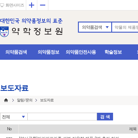
확대
축소
화면사이즈
의약품검색
의약품검색
의약품정보
의약품안전사용
학술정보
보도자료
알림 / 문의
보도자료
검 색
전체
No
제목