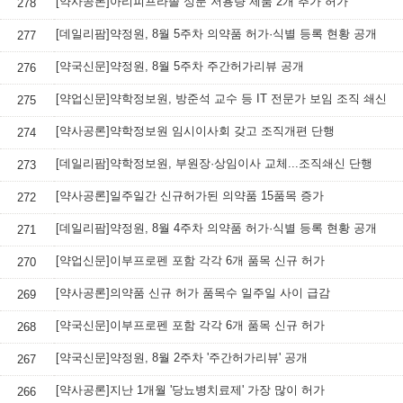
[약사공론]아리피프라졸 성분 저용량 제품 2개 추가 허가
278
[데일리팜]약정원, 8월 5주차 의약품 허가·식별 등록 현황 공개
277
[약국신문]약정원, 8월 5주차 주간허가리뷰 공개
276
[약업신문]약학정보원, 방준석 교수 등 IT 전문가 보임 조직 쇄신
275
[약사공론]약학정보원 임시이사회 갖고 조직개편 단행
274
[데일리팜]약학정보원, 부원장·상임이사 교체...조직쇄신 단행
273
[약사공론]일주일간 신규허가된 의약품 15품목 증가
272
[데일리팜]약정원, 8월 4주차 의약품 허가·식별 등록 현황 공개
271
[약업신문]이부프로펜 포함 각각 6개 품목 신규 허가
270
[약사공론]의약품 신규 허가 품목수 일주일 사이 급감
269
[약국신문]이부프로펜 포함 각각 6개 품목 신규 허가
268
[약국신문]약정원, 8월 2주차 '주간허가리뷰' 공개
267
[약사공론]지난 1개월 '당뇨병치료제' 가장 많이 허가
266