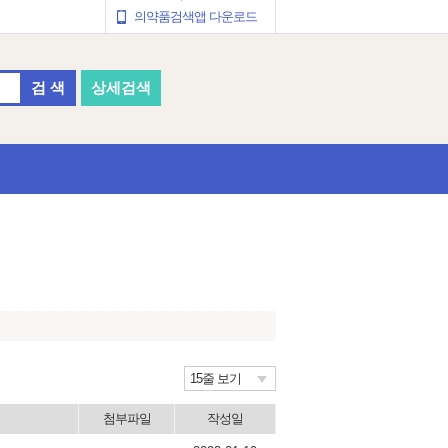
의약품검색앱 다운로드
검 색
상세검색
15줄 보기
첨부파일
작성일