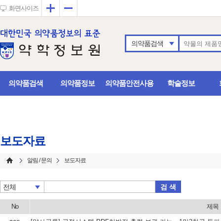
확대
축소
화면사이즈
의약품검색
의약품검색
의약품정보
의약품안전사용
학술정보
보도자료
알림 / 문의
보도자료
검 색
전체
No
제목