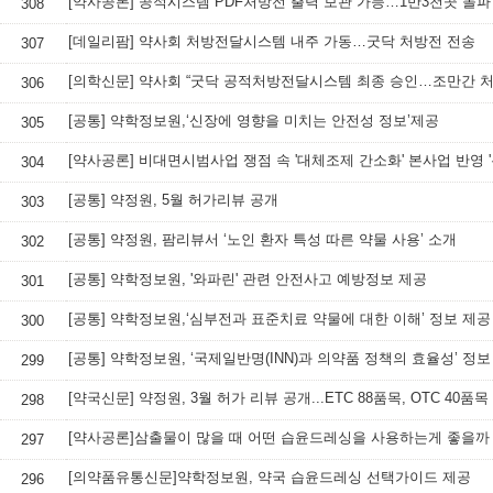
[약사공론] 공적시스템 PDF처방전 출력 보관 가능…1만3천곳 돌파
308
[데일리팜] 약사회 처방전달시스템 내주 가동…굿닥 처방전 전송
307
306
[공통] 약학정보원,‘신장에 영향을 미치는 안전성 정보’제공
305
[약사공론] 비대면시범사업 쟁점 속 '대체조제 간소화' 본사업 반영 '
304
[공통] 약정원, 5월 허가리뷰 공개
303
[공통] 약정원, 팜리뷰서 ‘노인 환자 특성 따른 약물 사용’ 소개
302
[공통] 약학정보원, '와파린' 관련 안전사고 예방정보 제공
301
[공통] 약학정보원,‘심부전과 표준치료 약물에 대한 이해’ 정보 제공
300
[공통] 약학정보원, ‘국제일반명(INN)과 의약품 정책의 효율성’ 정보
299
[약국신문] 약정원, 3월 허가 리뷰 공개...ETC 88품목, OTC 40품목
298
[약사공론]삼출물이 많을 때 어떤 습윤드레싱을 사용하는게 좋을까
297
[의약품유통신문]약학정보원, 약국 습윤드레싱 선택가이드 제공
296