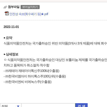
첨부파일
뷰어설치하기
안전성 속보(회수폐기 등)★.pdf
2022-11-01
￭
요약
식품의약품안전처는 국가출하승인 위반 의약품(3개사 3개 제품)에 대해 회수
￭
상세정보
ㅇ 식품의약품안전처는 국가출하승인 대상인 보툴리눔 제제를 국가출하승인을 받
치하고 품목허가 취소절차 착수함
- ㈜제테마 제테마더톡신주100IU(수출용)
- ㈜한국비엠아이 하이톡스주100단위(수출용)
- ㈜한국비엔씨 비에녹스주(수출용)
검 색
전체