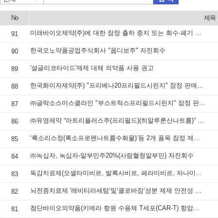
No
제목
미래바이오제약(주)에 대한 잠정 출하 중지 또는 회수·폐기 등 명령하고, 속보 배포
91
한국오노약품공업주식회사 "옵디보주" 자진회수
90
'설글리코타이드'제제 대체 의약품 사용 권고
89
한국화이자제약(주) "프리베나20프리필드시린지" 잠정 판매사용중지 조치
88
㈜글락소스미스클라인 "부스트릭스프리필드시린지" 잠정 판매·사용 중지 조치
87
㈜유영제약 “아트리플러스주(프리필드)(히알루론산나트륨)” 잠정 판매·사용 중지
86
‘록소리스정(록소프로펜나트륨수화물)’등 2개 품목 잠정 제조·판매·사용 중지
85
㈜녹십자, 녹십자-알부민주20%(사람혈청알부민) 자진회수
84
독감치료제(오셀타미비르, 발록사비르, 페라미비르, 자나미비르 성분 제제) 처방‧투여 시 주의사항
83
뇌전증치료제 '레비티라세탐’및‘클로바잠’성분 제제 안전성 정보
82
첨단바이오의약품(키메라 항원 수용체 T세포(CAR-T) 항암제) 안전성 정보
81