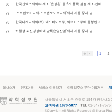
한국신텍스제약㈜ 제조 ‘온장환’ 등 6개 품목 잠정 제조·판매 중지 및 회수 조치
80
‘스트렙토키나제·스트렙토도르나제’제제 사용 중지 권고
79
한국다케다제약(주), 애드베이트주, 릭수비스주에 동봉된 기구 교체 안내
78
허혈성 뇌신경장애에‘날록손염산염’제제 사용 중지 권고
77
1
2
회사소개
인재채용
서비스 이용약관
이메일주소 무단수집거부
개
약학정보원
서울특별시 서초구 효령로 194 대한약사회관
고객지원 1670-5877
TEL
02-3471-7575
©Copyright All Rights Reserved @ Korea Pha