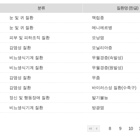
분류
질환명 (한글)
눈 및 귀 질환
맥립종
눈 및 귀 질환
메니에르병
피부 및 피하조직 질환
모낭염
감염성 질환
모닐리아증
비뇨생식기계 질환
무월경증(속발성)
비뇨생식기계 질환
무월경증(원발성)
감염성 질환
무좀
감염성 질환
바이러스성 질환(수족구)
정신 및 행동장애 질환
발기불능
비뇨생식기계 질환
방광염
8
9
10