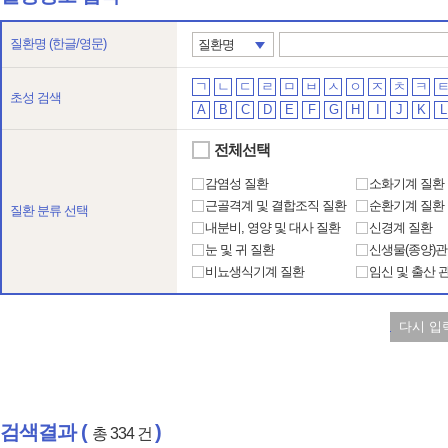
질환명
(한글/영문)
질환명
ㄱ
ㄴ
ㄷ
ㄹ
ㅁ
ㅂ
ㅅ
ㅇ
ㅈ
ㅊ
ㅋ
초성 검색
A
B
C
D
E
F
G
H
I
J
K
L
전체선택
감염성 질환
소화기계 질환
근골격계 및 결합조직 질환
순환기계 질환
질환 분류 선택
내분비, 영양 및 대사 질환
신경계 질환
눈 및 귀 질환
신생물(종양)관
비뇨생식기계 질환
임신 및 출산 
다시 입
검색결과 (
)
총 334 건