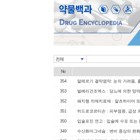
전체
No
354
알레르기 결막염약: 눈의 가려움, 
353
빌베리건조엑스 : 당뇨에 의한 망막
352
패치형 치매치료제 : 알츠하이머 
351
히드로코르티손 : 피부염증, 급성 
350
입술포진 연고 : 입술에 수포 또는
349
수산화마그네슘 : 변비 증상의 완화