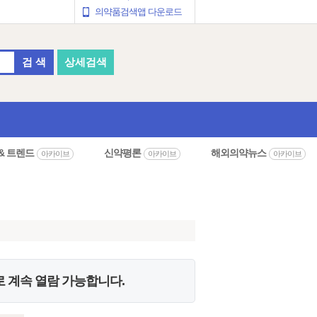
의약품검색앱 다운로드
검 색
상세검색
& 트렌드
신약평론
해외의약뉴스
아카이브
아카이브
아카이브
 계속 열람 가능합니다.