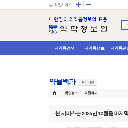
확대
축소
화면사이즈
의약품검색
의약품정보
의약품안
약물백과
아카이브
학술정보
약물백과
본 서비스는
2025년 10월
을 마지막