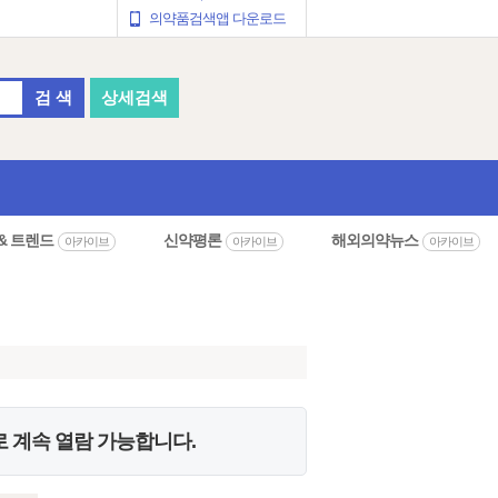
의약품검색앱 다운로드
검 색
상세검색
& 트렌드
신약평론
해외의약뉴스
아카이브
아카이브
아카이브
 계속 열람 가능합니다.