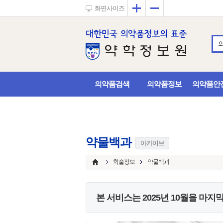
확대
축소
화면사이즈
의약품검색
의약품정보
의약품안
약물백과
아카이브
학술정보
약물백과
본 서비스는
2025년 10월
을 마지막