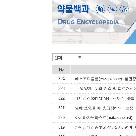
전체
No
324
에스조피클론(eszopiclone): 불
323
눈 영양제: 눈의 건강 및 피로개선
322
세티리진(cetirizine) : 재채기
321
벌에 쏘였을 때 응급상비약 : 염증
320
아시타자노라스트(acitazanolas
319
과민성대장증후군약 : 설사, 변비,