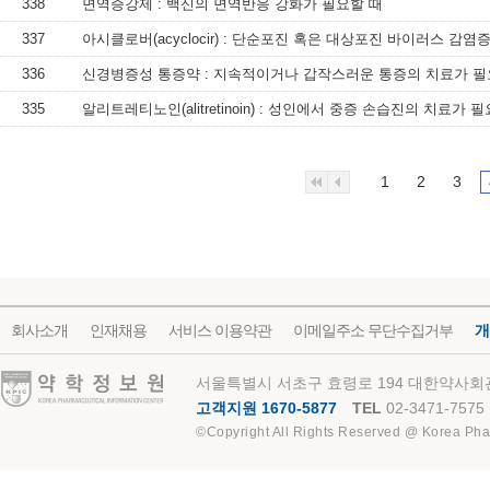
338
면역증강제 : 백신의 면역반응 강화가 필요할 때
337
아시클로버(acyclocir) : 단순포진 혹은 대상포진 바이러스 감
336
신경병증성 통증약 : 지속적이거나 갑작스러운 통증의 치료가 필
335
알리트레티노인(alitretinoin) : 성인에서 중증 손습진의 치료가 필
1
2
3
회사소개
인재채용
서비스 이용약관
이메일주소 무단수집거부
개
약학정보원
서울특별시 서초구 효령로 194 대한약사회관
고객지원 1670-5877
TEL
02-3471-7575
©Copyright All Rights Reserved @ Korea Pha