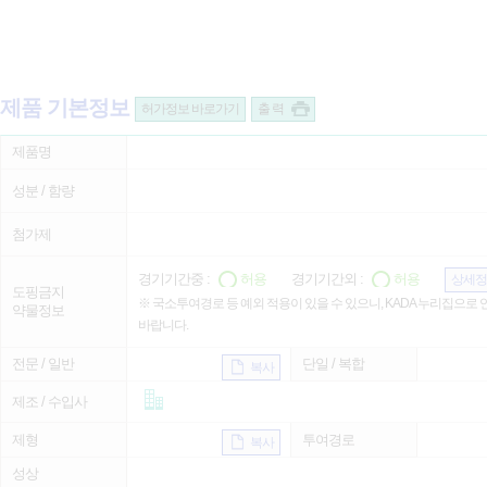
제품 기본정보
허가정보 바로가기
출 력
제품명
성분 / 함량
첨가제
경기기간중 :
허용
경기기간외 :
허용
상세정
도핑금지
※ 국소투여경로 등 예외 적용이 있을 수 있으니, KADA 누리집으로
약물정보
바랍니다.
전문 / 일반
단일 / 복합
복사
제조 / 수입사
제형
투여경로
복사
성상