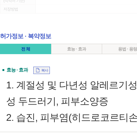
(식약처 기준)
저장방법
허가정보 ∙ 복약정보
전 체
효능 · 효과
용법 · 용
효능 · 효과
복사
1. 계절성 및 다년성 알레르기성
성 두드러기, 피부소양증
2. 습진, 피부염(히드로코르티