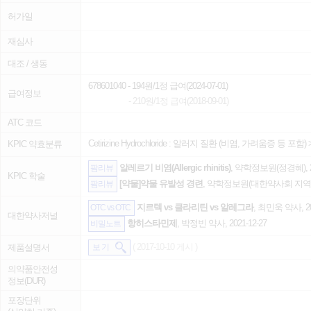
허가일
재심사
대조 / 생동
678601040
- 194원/1정 급여(2024-07-01)
급여정보
- 210원/1정 급여(2018-09-01)
ATC 코드
Cetirizine Hydrochloride :
알러지 질환 (비염, 가려움증 등 포함)
KPIC 약효분류
알레르기 비염(Allergic rhinitis)
, 약학정보원(정경혜), 20
팜리뷰
KPIC 학술
[약물]약물 유발성 경련
, 약학정보원(대한약사회 지역의약
팜리뷰
지르텍 vs 클라리틴 vs 알레그라
, 최민욱 약사, 20
OTC vs OTC
대한약사저널
항히스타민제
, 박정빈 약사, 2021-12-27
비밀노트
( 2017-10-10 게시 )
제품설명서
보 기
의약품안전성
정보(DUR)
포장단위