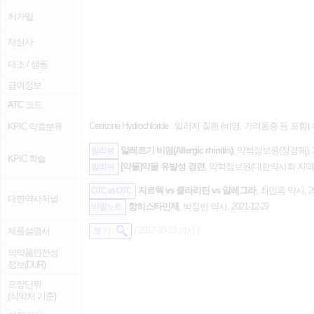
허가일
재심사
대조 / 생동
급여정보
ATC 코드
Cetirizine Hydrochloride :
알러지 질환 (비염, 가려움증 등 포함)
KPIC 약효분류
알레르기 비염(Allergic rhinitis)
, 약학정보원(정경혜), 20
팜리뷰
KPIC 학술
[약물]약물 유발성 경련
, 약학정보원(대한약사회 지역의약
팜리뷰
지르텍 vs 클라리틴 vs 알레그라
, 최민욱 약사, 20
OTC vs OTC
대한약사저널
항히스타민제
, 박정빈 약사, 2021-12-27
비밀노트
( 2017-10-10 게시 )
제품설명서
보 기
의약품안전성
정보(DUR)
포장단위
(식약처 기준)