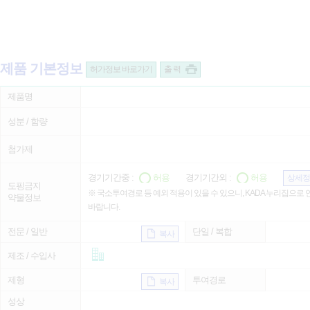
제품 기본정보
허가정보 바로가기
출 력
제품명
성분 / 함량
첨가제
경기기간중 :
허용
경기기간외 :
허용
상세정
도핑금지
※ 국소투여경로 등 예외 적용이 있을 수 있으니, KADA 누리집으로
약물정보
바랍니다.
전문 / 일반
단일 / 복합
복사
제조 / 수입사
제형
투여경로
복사
성상