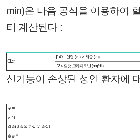
min)은 다음 공식을 이용하여 
터 계산된다 :
[140 – 연령 (세)] × 체중 (kg)
CLcr =
72 × 혈청 크레아티닌 (mg/dL)
신기능이 손상된 성인 환자에 
구분
정상
경증(경증상, 가벼운 증상)
중등도