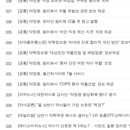
[공통] 약정원 '여성 호르몬-피임법' 주제로 팜리뷰 게재
338
[공통] 약정원, 팜리뷰서 약물 유발성 경련 정보 제공
337
[공통] 약정원, 온라인 팜리뷰 12월 첫 원고 발행
336
[공통] 약정원, 팜리뷰서 ‘비만 치료 최신 지견’ 자료 제공
335
[의약품유통신문] 약학정보원 ‘비대면 진료 합리적 개선 방안’ 정보
334
[공통] 약학정보원 ‘대상포진 약물요법 및 예방접종’ 정보제공
333
[공통] 약정원, 팜리뷰서 ‘환자 안전 위한 약사 역할’ 조망
332
[공통] 약정원, 월간허가리뷰 7월 서비스
331
[공통] 약정원, 팜리뷰서 ‘COPD 환자 약물요법’ 정보 제공
330
[의약뉴스] 대한약사회 감사단 “약정원 원상회복 됐다” 평가
329
[약사공론] "올 상반기 약사들이 가장 선호한 '책'은?"
328
[데일리팜] 상반기 약학부문 베스트 셀러는? 1위 맞춤OTC선택가
327
326