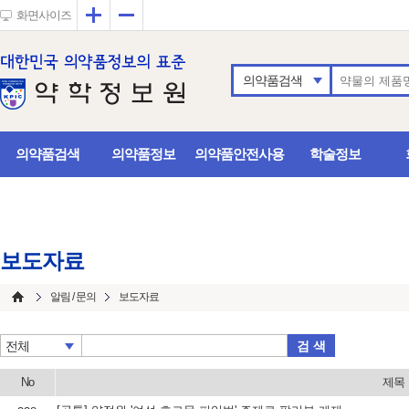
확대
축소
화면사이즈
의약품검색
의약품검색
의약품정보
의약품안전사용
학술정보
보도자료
알림 / 문의
보도자료
검 색
전체
No
제목